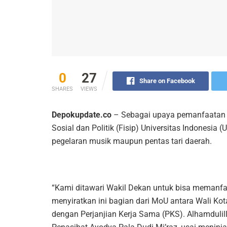
0
27
Share on Facebook
SHARES
VIEWS
Depokupdate.co
– Sebagai upaya pemanfaatan r
Sosial dan Politik (Fisip) Universitas Indonesia (
pegelaran musik maupun pentas tari daerah.
“Kami ditawari Wakil Dekan untuk bisa memanfaa
menyiratkan ini bagian dari MoU antara Wali Kota
dengan Perjanjian Kerja Sama (PKS). Alhamdulill