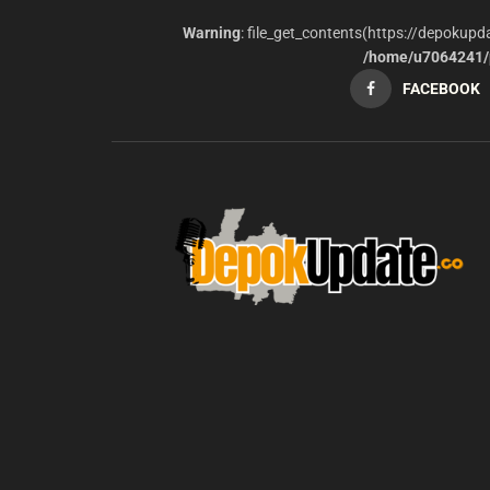
Warning
: file_get_contents(https://depokup
/home/u7064241/p
FACEBOOK
blic_html/depokupdate.co/wp-
on
991
Warning
: file_get_contents(http
ws/lib/theme-helper.php
line
content/themes/jnews/a
failed to open stream: n