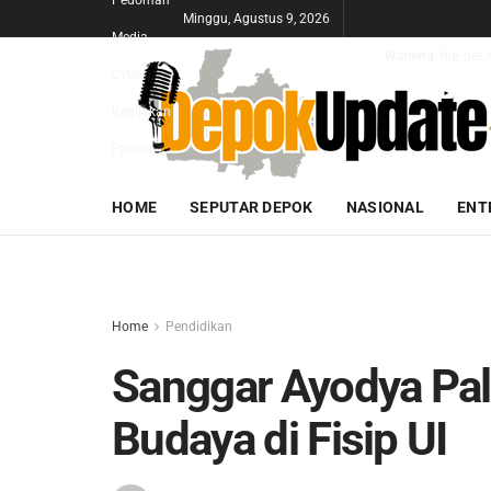
Pedoman
Minggu, Agustus 9, 2026
Media
Warning
: file_ge
Cyber
Kebijakan
Privasi
HOME
SEPUTAR DEPOK
NASIONAL
ENT
Home
Pendidikan
Sanggar Ayodya Pal
Budaya di Fisip UI