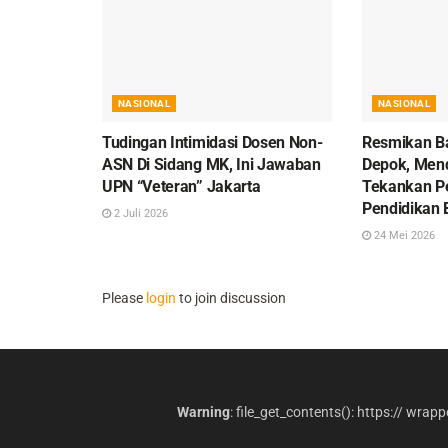
NASIONAL
NASIONAL
Tudingan Intimidasi Dosen Non-
Resmikan Ba
ASN Di Sidang MK, Ini Jawaban
Depok, Men
UPN “Veteran” Jakarta
Tekankan P
Pendidikan 
2 Juli 2026
24 Mei 2026
Please
login
to join discussion
Warning
: file_get_contents(): https:// wrap