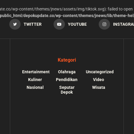
date.co/wp-content/themes/jnews/assets/img/tiktok.svg): failed to open 
ublic_html/depokupdate.co/wp-content/themes/jnews/lib/theme-hel
TWITTER
YOUTUBE
INSTAGR
Kategori
Entertainment
Olahraga
Uncategorized
Kuliner
Pendidikan
Video
Nasional
Seputar
Wisata
Depok
s://depokupdate.co/wp-
/home/u7064241/public_html/depokupdate.co/
ssets/img/tiktok.svg):
content/themes/jnews/lib/theme-helper.php
o suitable wrapper