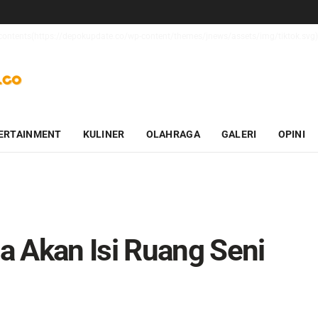
t_contents(https://depokupdate.co/wp-content/themes/jnews/assets/img/tiktok.svg):
ERTAINMENT
KULINER
OLAHRAGA
GALERI
OPINI
a Akan Isi Ruang Seni