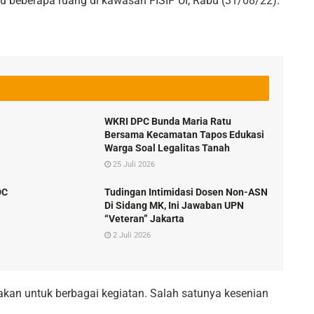
au beberapa ruang di kawasan FISIP UI, Rabu (31/08/22).
WKRI DPC Bunda Maria Ratu
Bersama Kecamatan Tapos Edukasi
Warga Soal Legalitas Tanah
25 Juli 2026
DC
Tudingan Intimidasi Dosen Non-ASN
Di Sidang MK, Ini Jawaban UPN
“Veteran” Jakarta
2 Juli 2026
kan untuk berbagai kegiatan. Salah satunya kesenian