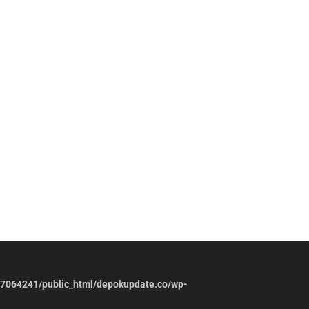
7064241/public_html/depokupdate.co/wp-