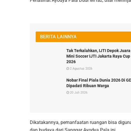
Penasihat Ayodya Pala Dudi Mi’raz, usai meninj
BERITA LAINNYA
Tak Terkalahkan, IJTI Depok Juara
Mini Soccer IJTI Jakarta Raya Cup
2026
2 Agustus 2026
Nobar Final Piala Dunia 2026 Di G
Dipadati Ribuan Warga
20 Juli 2026
Dikatakannya, pemanfaatan ruangan bisa diguna
dan budaya dari Sanggar Ayodya Pala ini.