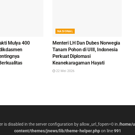
NASIONAL
kti Mulya 400
Menteri LH Dan Dubes Norwegia
dikdasmen
Tanam Pohon di UIII, Indonesia
entingnya
Perkuat Diplomasi
Berkualitas
Keanekaragaman Hayati
22 Mei 2026
per is disabled in the server configuration by allow_url_fopen=0 in
/home/u
content/themes/jnews/lib/theme-helper.php
on line
991