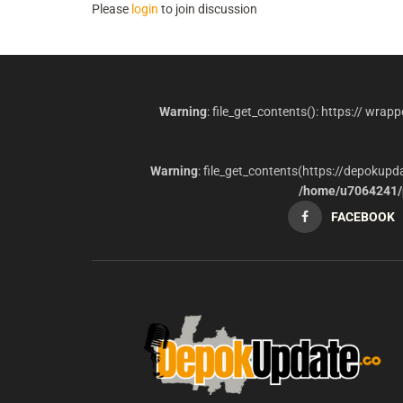
Please
login
to join discussion
Warning
: file_get_contents(): https:// wrap
Warning
: file_get_contents(https://depokup
/home/u7064241/p
FACEBOOK