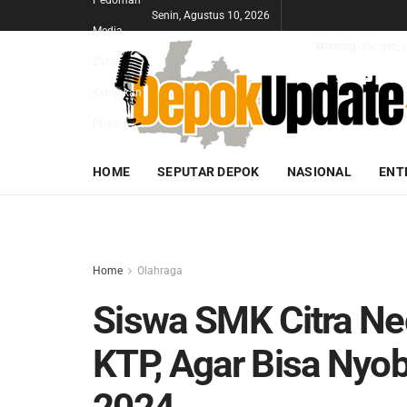
Pedoman
Senin, Agustus 10, 2026
Media
Warning
: file_get
Cyber
Kebijakan
Privasi
HOME
SEPUTAR DEPOK
NASIONAL
ENT
Home
Olahraga
Siswa SMK Citra Ne
KTP, Agar Bisa Nyob