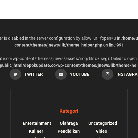
per is disabled in the server configuration by allow_url_fopen=0 in
/home/u
content/themes/jnews/lib/theme-helper.php
on line
991
date.co/wp-content/themes/jnews/assets/img/tiktok.svg): failed to open 
ublic_html/depokupdate.co/wp-content/themes/jnews/lib/theme-hel
TWITTER
YOUTUBE
INSTAGR
Kategori
Entertainment
Olahraga
Uncategorized
Kuliner
Pendidikan
Video