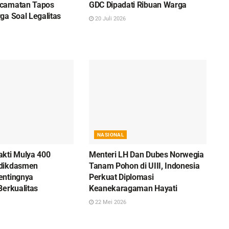
camatan Tapos
GDC Dipadati Ribuan Warga
ga Soal Legalitas
20 Juli 2026
NASIONAL
kti Mulya 400
Menteri LH Dan Dubes Norwegia
dikdasmen
Tanam Pohon di UIII, Indonesia
entingnya
Perkuat Diplomasi
Berkualitas
Keanekaragaman Hayati
22 Mei 2026