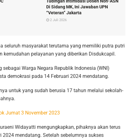
DC
Tudingan Intimidasi Dosen Non-ASN
Di Sidang MK, Ini Jawaban UPN
“Veteran” Jakarta
2 Juli 2026
a seluruh masyarakat terutama yang memiliki putra putri
n kemudahan pelayanan yang diberikan Disdukcapil.
g sebagai Warga Negara Republik Indonesia (WNI)
esta demokrasi pada 14 Februari 2024 mendatang.
ya untuk yang sudah berusia 17 tahun melalui sekolah-
bahnya.
Depok Jumat 3 November 2023
Nuraeni Widayatti mengungkapkan, pihaknya akan terus
ri 2024 mendatang. Setelah sebelumnya sukses