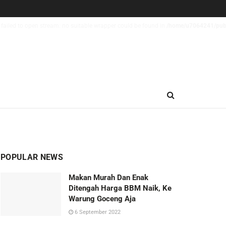
failed to open stream: no suitable wrapper could be found in
/home/u7064241/publ
POPULAR NEWS
Makan Murah Dan Enak
Ditengah Harga BBM Naik, Ke
Warung Goceng Aja
6 September 2022