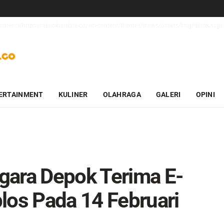
_contents(https://depokupdate.co/wp-content/themes/jnews/assets/img/tiktok.svg): 
ERTAINMENT
KULINER
OLAHRAGA
GALERI
OPINI
gara Depok Terima E-
los Pada 14 Februari