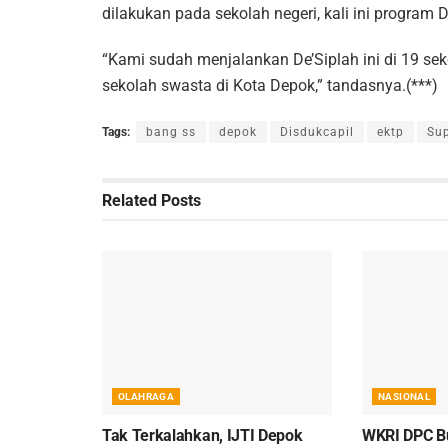
dilakukan pada sekolah negeri, kali ini program
“Kami sudah menjalankan De’Siplah ini di 19 sek
sekolah swasta di Kota Depok,” tandasnya.(***)
Tags:
bang ss
depok
Disdukcapil
ektp
Sup
Related
Posts
OLAHRAGA
NASIONAL
Tak Terkalahkan, IJTI Depok
WKRI DPC B