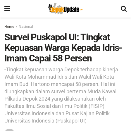
Home
Nasional
Survei Puskapol UI: Tingkat
Kepuasan Warga Kepada Idris-
Imam Capai 58 Persen
-Tingkat kepuasan warga Depok terhadap kinerja
Wali Kota Mohammad Idris dan Wakil Wali Kota
Imam Budi Hartono mencapai 58 persen. Hal ini
diungkapkan dalam survei bertema Muda Kawal
Pilkada Depok 2024 yang dilaksanakan oleh
Fakultas Ilmu Sosial dan Ilmu Politik (FISIP)
Universitas Indonesia dan Pusat Kajian Politik
Universitas Indonesia (Puskapol UI)