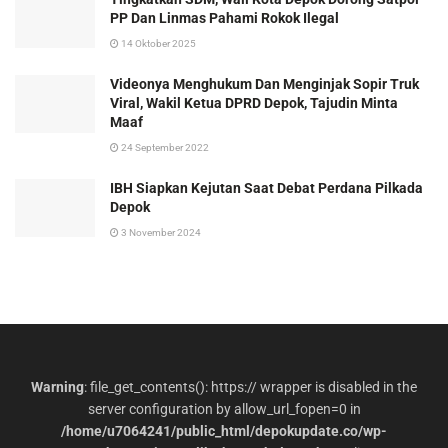
PP Dan Linmas Pahami Rokok Ilegal
14 Oktober 2025
Videonya Menghukum Dan Menginjak Sopir Truk
Viral, Wakil Ketua DPRD Depok, Tajudin Minta
Maaf
24 September 2022
IBH Siapkan Kejutan Saat Debat Perdana Pilkada
Depok
3 November 2024
Warning
: file_get_contents(): https:// wrapper is disabled in the
server configuration by allow_url_fopen=0 in
/home/u7064241/public_html/depokupdate.co/wp-