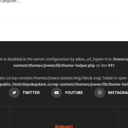
lanjutan ...
per is disabled in the server configuration by allow_url_fopen=0 in
/home/u
content/themes/jnews/lib/theme-helper.php
on line
991
date.co/wp-content/themes/jnews/assets/img/tiktok.svg): failed to open 
ublic_html/depokupdate.co/wp-content/themes/jnews/lib/theme-hel
TWITTER
YOUTUBE
INSTAGR
Kategori