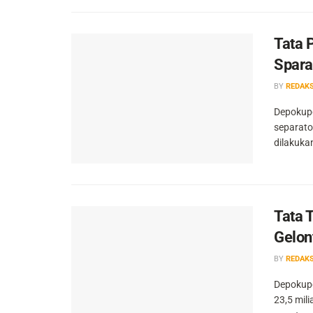
Tata 
Spara
BY
REDAKS
Depokupd
separato
dilakuka
Tata 
Gelon
BY
REDAKS
Depokupd
23,5 mil