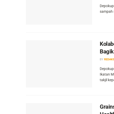
Depokupd
sampah s
Kolab
Bagik
BY
REDAKS
Depokupd
Ikatan M
takjil ke
Grain