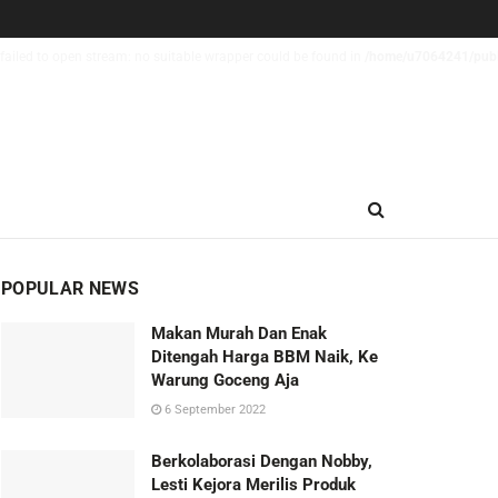
failed to open stream: no suitable wrapper could be found in
/home/u7064241/publi
POPULAR NEWS
Makan Murah Dan Enak
Ditengah Harga BBM Naik, Ke
Warung Goceng Aja
6 September 2022
Berkolaborasi Dengan Nobby,
Lesti Kejora Merilis Produk