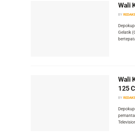
Wali 
BY
REDAKS
Depokupd
Gelatik 
bertepat
Wali 
125 
BY
REDAKS
Depokupd
pemantaua
Televisio