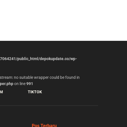
7064241/public_html/depokupdate.co/wp-
stream: no suitable wrapper could be found in
per.php
on line
991
AM
TIKTOK
Pos Terbaru