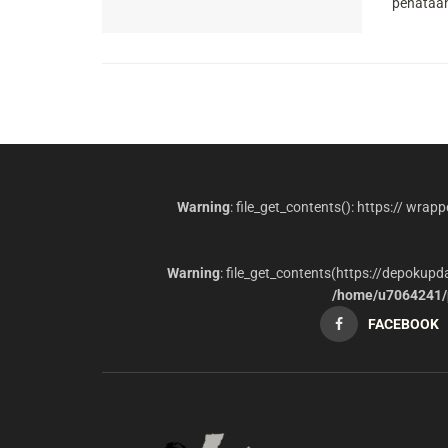
penataan 
Warning
: file_get_contents(): https:// wrap
Warning
: file_get_contents(https://depokup
/home/u7064241/p
FACEBOOK