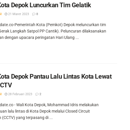
Kota Depok Luncurkan Tim Gelatik
I
21 Maret 2023
8
ate.co-Pemerintah Kota (Pemkot) Depok meluncurkan tim
(Gerak Langkah Satpol PP Cantik). Peluncuran dilaksanakan
an dengan upacara peringatan Hari Ulang ...
Kota Depok Pantau Lalu Lintas Kota Lewat
CCTV
I
28 Februari 2023
2
ate.co - Wali Kota Depok, Mohammad Idris melakukan
n lalu lintas di Kota Depok melalui Closed Circuit
n (CCTV) yang terpasang di ...