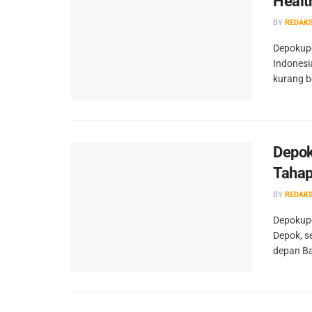
Healt
BY
REDAKS
Depokupd
Indonesi
kurang b
Depok
Tahap
BY
REDAKS
Depokupd
Depok, 
depan Bal