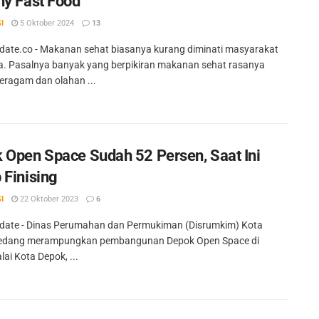
hy Fast Food
I
5 Oktober 2024
13
ate.co - Makanan sehat biasanya kurang diminati masyarakat
a. Pasalnya banyak yang berpikiran makanan sehat rasanya
eragam dan olahan ...
 Open Space Sudah 52 Persen, Saat Ini
 Finising
I
22 Oktober 2023
6
ate - Dinas Perumahan dan Permukiman (Disrumkim) Kota
sedang merampungkan pembangunan Depok Open Space di
ai Kota Depok, ...