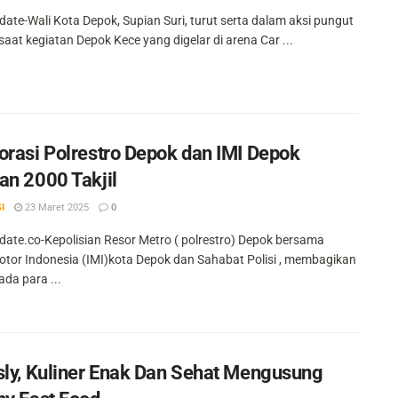
ate-Wali Kota Depok, Supian Suri, turut serta dalam aksi pungut
aat kegiatan Depok Kece yang digelar di arena Car ...
orasi Polrestro Depok dan IMI Depok
an 2000 Takjil
I
23 Maret 2025
0
ate.co-Kepolisian Resor Metro ( polrestro) Depok bersama
otor Indonesia (IMI)kota Depok dan Sahabat Polisi , membagikan
pada para ...
sly, Kuliner Enak Dan Sehat Mengusung