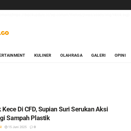
_contents(https://depokupdate.co/wp-content/themes/jnews/assets/img/tiktok.svg): 
ERTAINMENT
KULINER
OLAHRAGA
GALERI
OPINI
 Kece Di CFD, Supian Suri Serukan Aksi
gi Sampah Plastik
I
15 Juni 2025
0