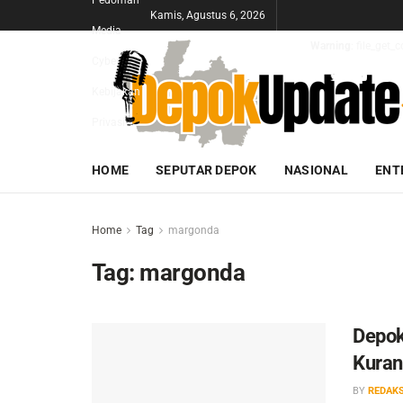
Pedoman
Kamis, Agustus 6, 2026
Media
Warning
: file_get
Cyber
Kebijakan
Privasi
HOME
SEPUTAR DEPOK
NASIONAL
ENT
Home
Tag
margonda
Tag:
margonda
Depok
Kuran
BY
REDAKS