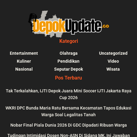
Kategori
Entertainment
Olahraga
Uncategorized
Kuliner
Pendidikan
Video
Nasional
Seputar Depok
Wisata
Pos Terbaru
Tak Terkalahkan, IJTI Depok Juara Mini Soccer IJTI Jakarta Raya
Cup 2026
blic_html/depokupdate.co/wp-
on
991
Warning
: file_get_contents(http
WKRI DPC Bunda Maria Ratu Bersama Kecamatan Tapos Edukasi
ws/lib/theme-helper.php
line
content/themes/jnews/a
Warga Soal Legalitas Tanah
failed to open stream: n
Nobar Final Piala Dunia 2026 Di GDC Dipadati Ribuan Warga
could be found in
Tudingan Intimidasi Dosen Non-ASN Di Sidang MK, Ini Jawaban