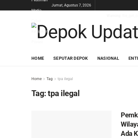
Pedoman
Jumat, Agustus 7, 2026
Media
Warning
: file_get
Cyber
Kebijakan
Privasi
HOME
SEPUTAR DEPOK
NASIONAL
ENT
Home
Tag
tpa ilegal
Tag:
tpa ilegal
Pemko
Wilay
Ada K