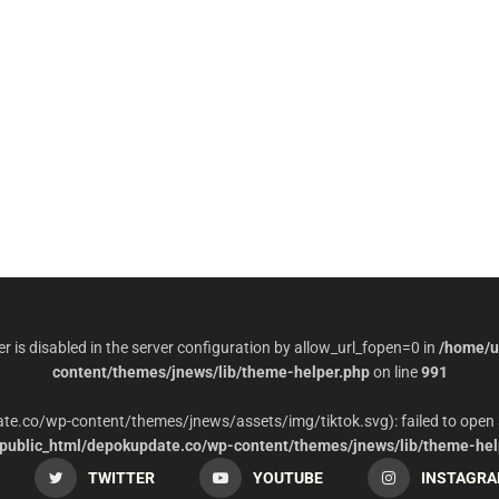
per is disabled in the server configuration by allow_url_fopen=0 in
/home/u
content/themes/jnews/lib/theme-helper.php
on line
991
date.co/wp-content/themes/jnews/assets/img/tiktok.svg): failed to open 
ublic_html/depokupdate.co/wp-content/themes/jnews/lib/theme-hel
TWITTER
YOUTUBE
INSTAGR