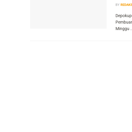
BY
REDAKS
Depokupd
Pembuang
Minggu ..