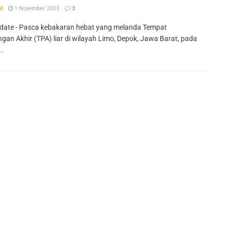
I
1 November 2023
3
ate - Pasca kebakaran hebat yang melanda Tempat
an Akhir (TPA) liar di wilayah Limo, Depok, Jawa Barat, pada
.