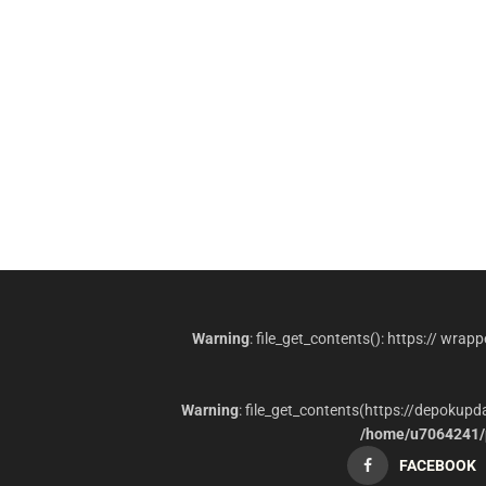
Warning
: file_get_contents(): https:// wrap
Warning
: file_get_contents(https://depokup
/home/u7064241/p
FACEBOOK