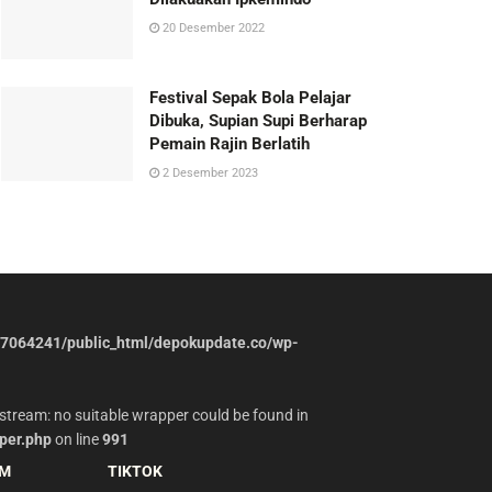
20 Desember 2022
Festival Sepak Bola Pelajar
Dibuka, Supian Supi Berharap
Pemain Rajin Berlatih
2 Desember 2023
7064241/public_html/depokupdate.co/wp-
stream: no suitable wrapper could be found in
per.php
on line
991
AM
TIKTOK