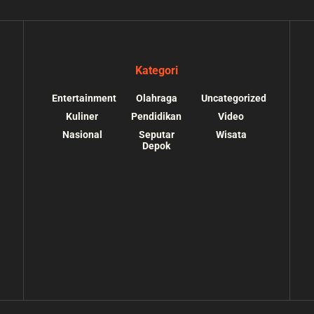
Kategori
Entertainment
Olahraga
Uncategorized
Kuliner
Pendidikan
Video
Nasional
Seputar
Wisata
Depok
s://depokupdate.co/wp-
/home/u7064241/public_html/depokupdate.co/
ssets/img/tiktok.svg):
content/themes/jnews/lib/theme-helper.php
o suitable wrapper