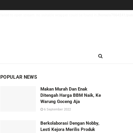
failed to open stream: no suitable wrapper could be found in
/home/u7064241/publi
POPULAR NEWS
Makan Murah Dan Enak
Ditengah Harga BBM Naik, Ke
Warung Goceng Aja
6 September 2022
Berkolaborasi Dengan Nobby,
Lesti Kejora Merilis Produk