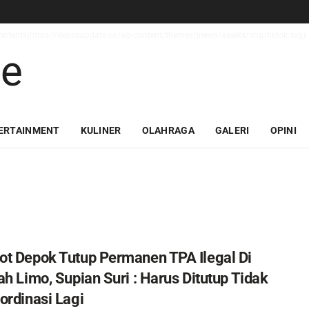
_contents(https://depokupdate.co/wp-content/themes/jnews/assets/img/tiktok.svg): 
ERTAINMENT
KULINER
OLAHRAGA
GALERI
OPINI
t Depok Tutup Permanen TPA Ilegal Di
ah Limo, Supian Suri : Harus Ditutup Tidak
ordinasi Lagi