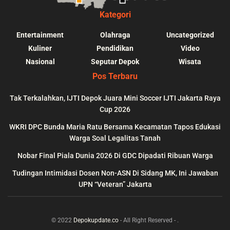
Kategori
Entertainment
Olahraga
Uncategorized
Kuliner
Pendidikan
Video
Nasional
Seputar Depok
Wisata
Pos Terbaru
Tak Terkalahkan, IJTI Depok Juara Mini Soccer IJTI Jakarta Raya
Cup 2026
blic_html/depokupdate.co/wp-
on
991
Warning
: file_get_contents(http
WKRI DPC Bunda Maria Ratu Bersama Kecamatan Tapos Edukasi
ws/lib/theme-helper.php
line
content/themes/jnews/a
Warga Soal Legalitas Tanah
failed to open stream: n
Nobar Final Piala Dunia 2026 Di GDC Dipadati Ribuan Warga
could be found in
Tudingan Intimidasi Dosen Non-ASN Di Sidang MK, Ini Jawaban
UPN “Veteran” Jakarta
© 2022
Depokupdate.co
- All Right Reserved -
.