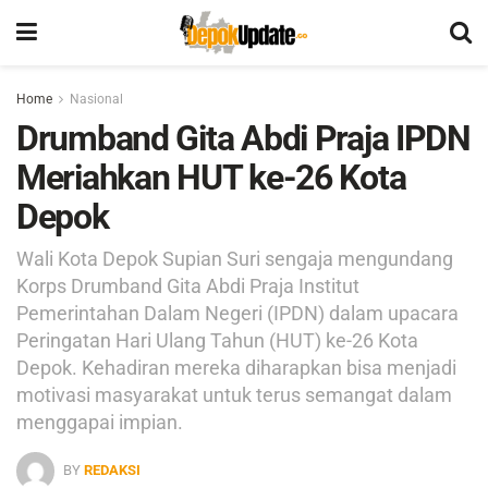
Home
Nasional
Drumband Gita Abdi Praja IPDN
Meriahkan HUT ke-26 Kota
Depok
Wali Kota Depok Supian Suri sengaja mengundang
Korps Drumband Gita Abdi Praja Institut
Pemerintahan Dalam Negeri (IPDN) dalam upacara
Peringatan Hari Ulang Tahun (HUT) ke-26 Kota
Depok. Kehadiran mereka diharapkan bisa menjadi
motivasi masyarakat untuk terus semangat dalam
menggapai impian.
BY
REDAKSI