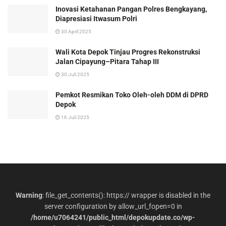
Inovasi Ketahanan Pangan Polres Bengkayang,
Diapresiasi Itwasum Polri
30 April 2025
Wali Kota Depok Tinjau Progres Rekonstruksi
Jalan Cipayung–Pitara Tahap III
30 Juli 2025
Pemkot Resmikan Toko Oleh-oleh DDM di DPRD
Depok
16 Juli 2025
Warning
: file_get_contents(): https:// wrapper is disabled in the
server configuration by allow_url_fopen=0 in
/home/u7064241/public_html/depokupdate.co/wp-