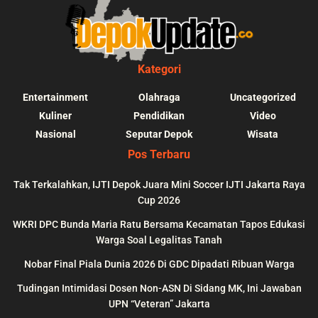
Kategori
Entertainment
Olahraga
Uncategorized
Kuliner
Pendidikan
Video
Nasional
Seputar Depok
Wisata
Pos Terbaru
Tak Terkalahkan, IJTI Depok Juara Mini Soccer IJTI Jakarta Raya
Cup 2026
blic_html/depokupdate.co/wp-
on
991
Warning
: file_get_contents(http
WKRI DPC Bunda Maria Ratu Bersama Kecamatan Tapos Edukasi
ws/lib/theme-helper.php
line
content/themes/jnews/a
Warga Soal Legalitas Tanah
failed to open stream: n
Nobar Final Piala Dunia 2026 Di GDC Dipadati Ribuan Warga
could be found in
Tudingan Intimidasi Dosen Non-ASN Di Sidang MK, Ini Jawaban
UPN “Veteran” Jakarta