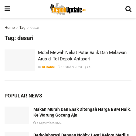
Home
Tag
desari
Tag:
desari
Mobil Mewah Nekat Putar Balik Dan Melawan
Arus di Tol Depok-Antasari
BY
REDAKSI
1 Oktober 2023
6
POPULAR NEWS
Makan Murah Dan Enak Ditengah Harga BBM Naik,
Ke Warung Goceng Aja
6 September 2022
Berkolaborasi Dengan Nobby, Lesti Kejora Merilis