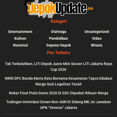
Kategori
Entertainment
Olahraga
Uncategorized
Kuliner
Pendidikan
Video
Nasional
Seputar Depok
Wisata
Pos Terbaru
Tak Terkalahkan, IJTI Depok Juara Mini Soccer IJTI Jakarta Raya
Cup 2026
blic_html/depokupdate.co/wp-
on
991
Warning
: file_get_contents(http
WKRI DPC Bunda Maria Ratu Bersama Kecamatan Tapos Edukasi
ws/lib/theme-helper.php
line
content/themes/jnews/a
Warga Soal Legalitas Tanah
failed to open stream: n
Nobar Final Piala Dunia 2026 Di GDC Dipadati Ribuan Warga
could be found in
Tudingan Intimidasi Dosen Non-ASN Di Sidang MK, Ini Jawaban
UPN “Veteran” Jakarta