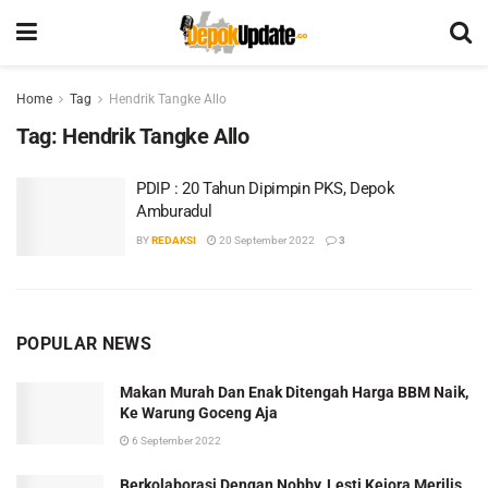
Home
Tag
Hendrik Tangke Allo
Tag:
Hendrik Tangke Allo
PDIP : 20 Tahun Dipimpin PKS, Depok
Amburadul
BY
REDAKSI
20 September 2022
3
POPULAR NEWS
Makan Murah Dan Enak Ditengah Harga BBM Naik,
Ke Warung Goceng Aja
6 September 2022
Berkolaborasi Dengan Nobby, Lesti Kejora Merilis