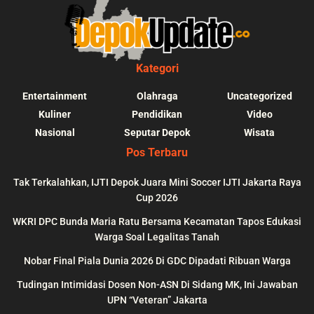
Kategori
Entertainment
Olahraga
Uncategorized
Kuliner
Pendidikan
Video
Nasional
Seputar Depok
Wisata
Pos Terbaru
Tak Terkalahkan, IJTI Depok Juara Mini Soccer IJTI Jakarta Raya
Cup 2026
blic_html/depokupdate.co/wp-
on
991
Warning
: file_get_contents(http
WKRI DPC Bunda Maria Ratu Bersama Kecamatan Tapos Edukasi
ws/lib/theme-helper.php
line
content/themes/jnews/a
Warga Soal Legalitas Tanah
failed to open stream: n
Nobar Final Piala Dunia 2026 Di GDC Dipadati Ribuan Warga
could be found in
Tudingan Intimidasi Dosen Non-ASN Di Sidang MK, Ini Jawaban
UPN “Veteran” Jakarta