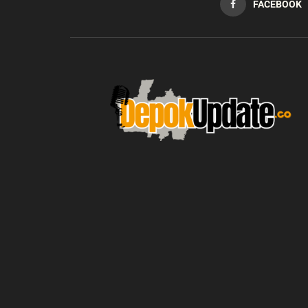
FACEBOOK
blic_html/depokupdate.co/wp-
on
991
Warning
: file_get_contents(http
ws/lib/theme-helper.php
line
content/themes/jnews/a
failed to open stream: n
could be found in