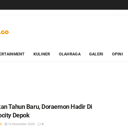
t_contents(https://depokupdate.co/wp-content/themes/jnews/assets/img/tiktok.svg):
ERTAINMENT
KULINER
OLAHRAGA
GALERI
OPINI
an Tahun Baru, Doraemon Hadir Di
city Depok
I
16 Desember 2024
0