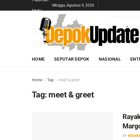
Pedoman
Minggu, Agustus 9, 2026
Media
Warning
: file_ge
Cyber
Kebijakan
Privasi
HOME
SEPUTAR DEPOK
NASIONAL
ENT
Home
Tag
meet & greet
Tag:
meet & greet
Rayak
Margo
BY
REDAKS