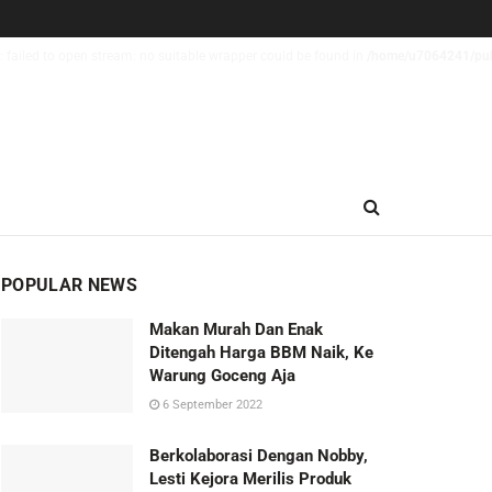
 failed to open stream: no suitable wrapper could be found in
/home/u7064241/publ
POPULAR NEWS
Makan Murah Dan Enak
Ditengah Harga BBM Naik, Ke
Warung Goceng Aja
6 September 2022
Berkolaborasi Dengan Nobby,
Lesti Kejora Merilis Produk