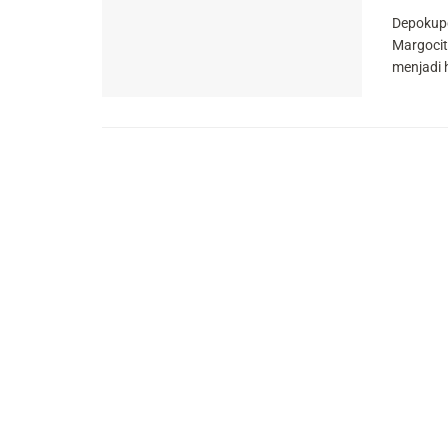
Depokupd
Margocit
menjadi h