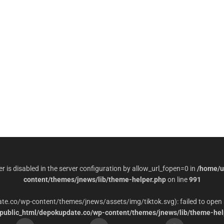
per is disabled in the server configuration by allow_url_fopen=0 in
/home/u
content/themes/jnews/lib/theme-helper.php
on line
991
date.co/wp-content/themes/jnews/assets/img/tiktok.svg): failed to open 
ublic_html/depokupdate.co/wp-content/themes/jnews/lib/theme-hel