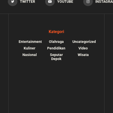
TWITTER
YOUTUBE
INSTAGR
Kategori
Entertainment
Olahraga
Uncategorized
Kuliner
Pendidikan
Video
Nasional
Seputar
Wisata
Depok
s://depokupdate.co/wp-
/home/u7064241/public_html/depokupdate.co/
ssets/img/tiktok.svg):
content/themes/jnews/lib/theme-helper.php
o suitable wrapper