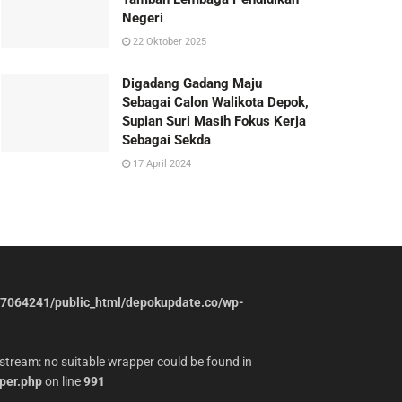
Negeri
22 Oktober 2025
Digadang Gadang Maju
Sebagai Calon Walikota Depok,
Supian Suri Masih Fokus Kerja
Sebagai Sekda
17 April 2024
7064241/public_html/depokupdate.co/wp-
stream: no suitable wrapper could be found in
per.php
on line
991