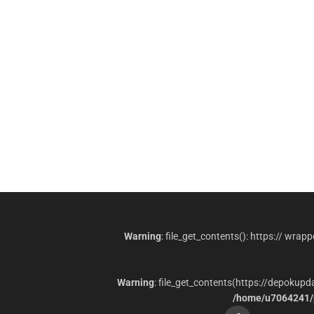
Warning
: file_get_contents(): https:// wrap
Warning
: file_get_contents(https://depokup
/home/u7064241/p