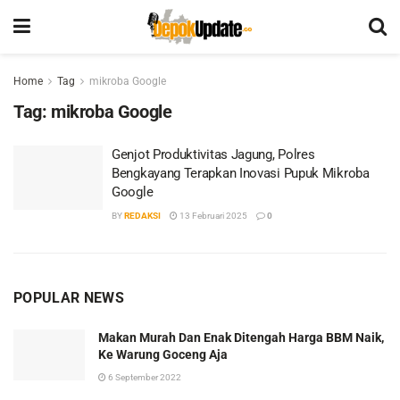
Home
Tag
mikroba Google
Tag:
mikroba Google
Genjot Produktivitas Jagung, Polres
Bengkayang Terapkan Inovasi Pupuk Mikroba
Google
BY
REDAKSI
13 Februari 2025
0
POPULAR NEWS
Makan Murah Dan Enak Ditengah Harga BBM Naik,
Ke Warung Goceng Aja
6 September 2022