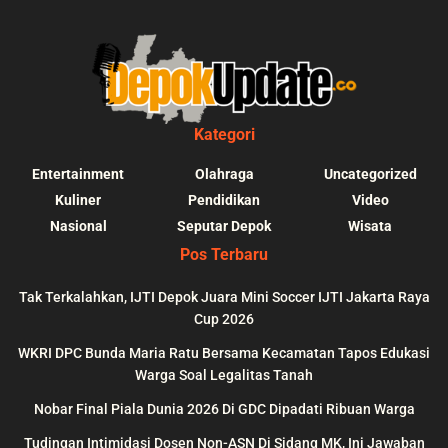
Kategori
Entertainment
Olahraga
Uncategorized
Kuliner
Pendidikan
Video
Nasional
Seputar Depok
Wisata
Pos Terbaru
Tak Terkalahkan, IJTI Depok Juara Mini Soccer IJTI Jakarta Raya
Cup 2026
blic_html/depokupdate.co/wp-
on
991
Warning
: file_get_contents(http
WKRI DPC Bunda Maria Ratu Bersama Kecamatan Tapos Edukasi
ws/lib/theme-helper.php
line
content/themes/jnews/a
Warga Soal Legalitas Tanah
failed to open stream: n
Nobar Final Piala Dunia 2026 Di GDC Dipadati Ribuan Warga
could be found in
Tudingan Intimidasi Dosen Non-ASN Di Sidang MK, Ini Jawaban