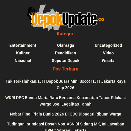
Kategori
Entertainment
Olahraga
Uncategorized
Kuliner
Pendidikan
Video
Nasional
Seputar Depok
Wisata
Pos Terbaru
Tak Terkalahkan, IJTI Depok Juara Mini Soccer IJTI Jakarta Raya
Cup 2026
blic_html/depokupdate.co/wp-
on
991
Warning
: file_get_contents(http
WKRI DPC Bunda Maria Ratu Bersama Kecamatan Tapos Edukasi
ws/lib/theme-helper.php
line
content/themes/jnews/a
Warga Soal Legalitas Tanah
failed to open stream: n
Nobar Final Piala Dunia 2026 Di GDC Dipadati Ribuan Warga
could be found in
Tudingan Intimidasi Dosen Non-ASN Di Sidang MK, Ini Jawaban
UPN “Veteran” Jakarta