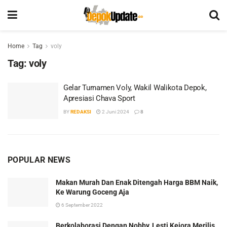
Home
Tag
voly
Tag:
voly
Gelar Turnamen Voly, Wakil Walikota Depok,
Apresiasi Chava Sport
BY
REDAKSI
2 Juni 2024
8
POPULAR NEWS
Makan Murah Dan Enak Ditengah Harga BBM Naik,
Ke Warung Goceng Aja
6 September 2022
Berkolaborasi Dengan Nobby, Lesti Kejora Merilis