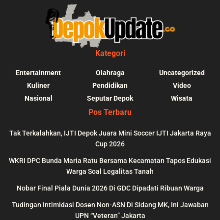
Kategori
Entertainment
Olahraga
Uncategorized
Kuliner
Pendidikan
Video
Nasional
Seputar Depok
Wisata
Pos Terbaru
Tak Terkalahkan, IJTI Depok Juara Mini Soccer IJTI Jakarta Raya
Cup 2026
blic_html/depokupdate.co/wp-
on
991
Warning
: file_get_contents(http
WKRI DPC Bunda Maria Ratu Bersama Kecamatan Tapos Edukasi
ws/lib/theme-helper.php
line
content/themes/jnews/a
Warga Soal Legalitas Tanah
failed to open stream: n
Nobar Final Piala Dunia 2026 Di GDC Dipadati Ribuan Warga
could be found in
Tudingan Intimidasi Dosen Non-ASN Di Sidang MK, Ini Jawaban
UPN “Veteran” Jakarta