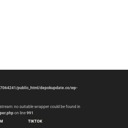
7064241/public_html/depokupdate.co/wp-
stream: no suitable wrapper could be found in
per.php
on line
991
AM
TIKTOK