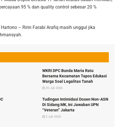
percayaan 95 % dan quality control sebesar 20 %
Hartono – Ririn Farabi Arafiq masih unggul jika
Rahmansyah.
WKRI DPC Bunda Maria Ratu
Bersama Kecamatan Tapos Edukasi
Warga Soal Legalitas Tanah
25 Juli 2026
DC
Tudingan Intimidasi Dosen Non-ASN
Di Sidang MK, Ini Jawaban UPN
“Veteran” Jakarta
2 Juli 2026