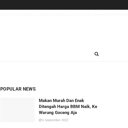
failed to open stream: no suitable wrapper could be found in
/home/u7064241/publi
POPULAR NEWS
Makan Murah Dan Enak
Ditengah Harga BBM Naik, Ke
Warung Goceng Aja
6 September 2022