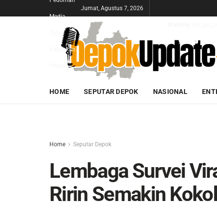
Pedoman
Jumat, Agustus 7, 2026
Media
Warning
: file_get
Cyber
Kebijakan
Privasi
HOME
SEPUTAR DEPOK
NASIONAL
ENT
Home
Seputar Depok
Lembaga Survei Vira
Ririn Semakin Koko