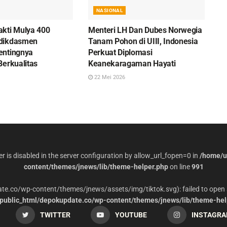
NASIONAL
kti Mulya 400
Menteri LH Dan Dubes Norwegia
dikdasmen
Tanam Pohon di UIII, Indonesia
entingnya
Perkuat Diplomasi
Berkualitas
Keanekaragaman Hayati
22 Mei 2026
per is disabled in the server configuration by allow_url_fopen=0 in
/home/u
content/themes/jnews/lib/theme-helper.php
on line
991
date.co/wp-content/themes/jnews/assets/img/tiktok.svg): failed to open 
ublic_html/depokupdate.co/wp-content/themes/jnews/lib/theme-hel
TWITTER
YOUTUBE
INSTAGR