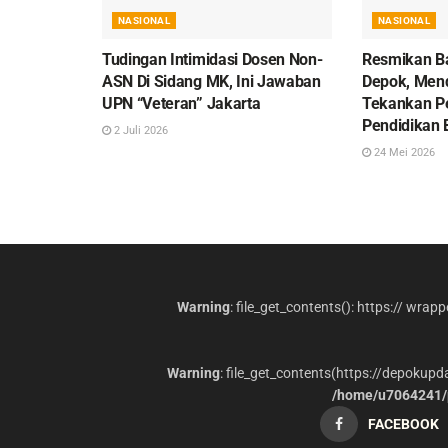
NASIONAL
NASIONAL
Tudingan Intimidasi Dosen Non-
Resmikan Ba
ASN Di Sidang MK, Ini Jawaban
Depok, Men
UPN “Veteran” Jakarta
Tekankan P
Pendidikan 
2 Juli 2026
24 Mei 2026
Warning
: file_get_contents(): https:// wrap
Warning
: file_get_contents(https://depokup
/home/u7064241/p
FACEBOOK