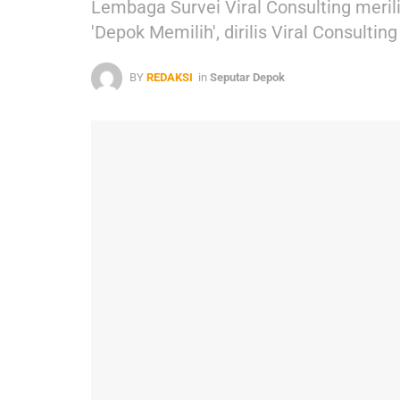
Lembaga Survei Viral Consulting merili
'Depok Memilih', dirilis Viral Consult
BY
REDAKSI
in
Seputar Depok