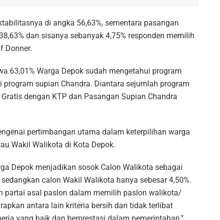
ktabilitasnya di angka 56,63%, sementara pasangan
38,63% dan sisanya sebanyak 4,75% responden memilih
uf Donner.
wa 63,01% Warga Depok sudah mengetahui program
 program supian Chandra. Diantara sejumlah program
 Gratis dengan KTP dan Pasangan Supian Chandra
engenai pertimbangan utama dalam keterpilihan warga
tau Wakil Walikota di Kota Depok.
a Depok menjadikan sosok Calon Walikota sebagai
sedangkan calon Wakil Walikota hanya sebesar 4,50%.
artai asal paslon dalam memilih paslon walikota/
pkan antara lain kriteria bersih dan tidak terlibat
nerja yang baik dan berprestasi dalam pemerintahan,”