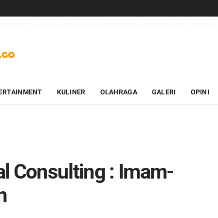
_contents(https://depokupdate.co/wp-content/themes/jnews/assets/img/tiktok.svg): 
ERTAINMENT
KULINER
OLAHRAGA
GALERI
OPINI
l Consulting : Imam-
h