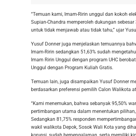
“Temuan kami, Imam-Ririn unggul dan kokoh ele
Supian-Chandra memperoleh dukungan sebesar 
untuk tidak menjawab atau tidak tahu,” ujar Yus
Yusuf Donner juga menjelaskan temuannya bah
Imam-Ririn sedangkan 51,63% sudah mengetahui
Imam Ririn Unggul dengan program UHC berobat
Unggul dengan Program Kuliah Gratis.
Temuan lain, juga disampaikan Yusuf Donner m
berdasarkan preferensi pemilih Calon Walikota a
“Kami menemukan, bahwa sebanyak 95,50% warg
pertimbangan utama dalam menentukan pilihan, 
Sedangkan 81,75% responden mempertimbangan p
wakil walikota Depok, Sosok Wali Kota yang dihara
korupsi, sudah berpengalaman, serta memiliki ki