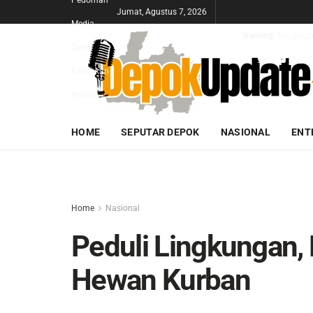
Pedoman
Jumat, Agustus 7, 2026
Media
Warning
: file_get
Cyber
Kebijakan
Privasi
HOME
SEPUTAR DEPOK
NASIONAL
ENT
Home
Nasional
Peduli Lingkungan, 
Hewan Kurban