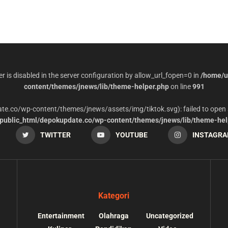
per is disabled in the server configuration by allow_url_fopen=0 in
/home/u
content/themes/jnews/lib/theme-helper.php
on line
991
date.co/wp-content/themes/jnews/assets/img/tiktok.svg): failed to open 
ublic_html/depokupdate.co/wp-content/themes/jnews/lib/theme-hel
TWITTER
YOUTUBE
INSTAGR
Kategori
Entertainment
Olahraga
Uncategorized