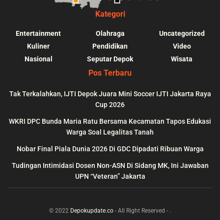
Kategori
Entertainment
Olahraga
Uncategorized
Kuliner
Pendidikan
Video
Nasional
Seputar Depok
Wisata
Pos Terbaru
Tak Terkalahkan, IJTI Depok Juara Mini Soccer IJTI Jakarta Raya
Cup 2026
blic_html/depokupdate.co/wp-
on
991
Warning
: file_get_contents(http
WKRI DPC Bunda Maria Ratu Bersama Kecamatan Tapos Edukasi
ws/lib/theme-helper.php
line
content/themes/jnews/a
Warga Soal Legalitas Tanah
failed to open stream: n
Nobar Final Piala Dunia 2026 Di GDC Dipadati Ribuan Warga
could be found in
Tudingan Intimidasi Dosen Non-ASN Di Sidang MK, Ini Jawaban
UPN “Veteran” Jakarta
© 2022
Depokupdate.co
- All Right Reserved -
.