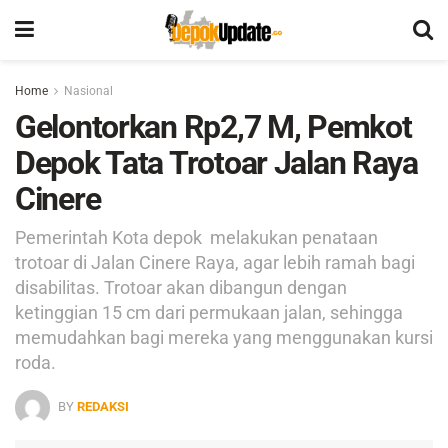
Home
Nasional
Gelontorkan Rp2,7 M, Pemkot
Depok Tata Trotoar Jalan Raya
Cinere
Pemerintah Kota depok melakukan penataan
trotoar di Jalan Cinere Raya, agar lebih ramah bagi
disabilitas. Trotoar akan dibangun dengan
ketinggian 15 cm dari permukaan jalan, sehingga
memudahkan bagi mereka yang menggunakan kursi
roda.
BY
REDAKSI