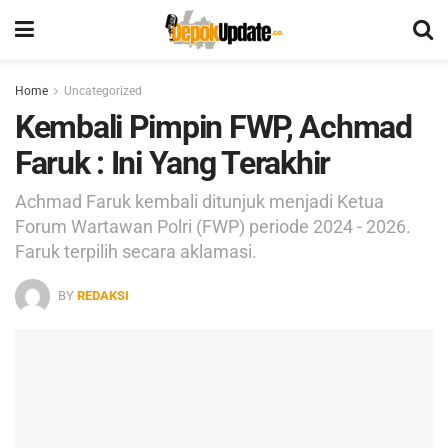
Home
Uncategorized
Kembali Pimpin FWP, Achmad
Faruk : Ini Yang Terakhir
Achmad Faruk kembali ditunjuk menjadi Ketua
Forum Wartawan Polri (FWP) periode 2024 - 2026.
Faruk terpilih secara aklamasi.
BY
REDAKSI