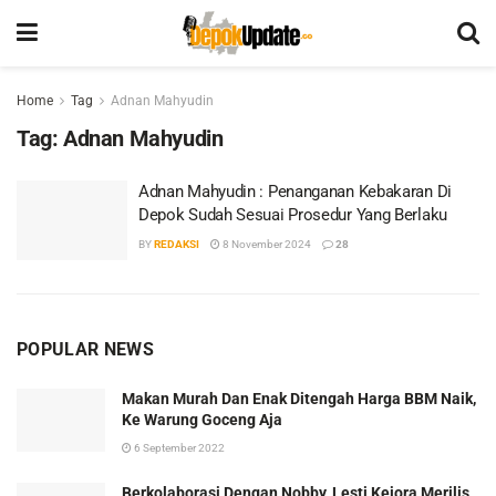
Home
Tag
Adnan Mahyudin
Tag:
Adnan Mahyudin
Adnan Mahyudin : Penanganan Kebakaran Di
Depok Sudah Sesuai Prosedur Yang Berlaku
BY
REDAKSI
8 November 2024
28
POPULAR NEWS
Makan Murah Dan Enak Ditengah Harga BBM Naik,
Ke Warung Goceng Aja
6 September 2022
Berkolaborasi Dengan Nobby, Lesti Kejora Merilis