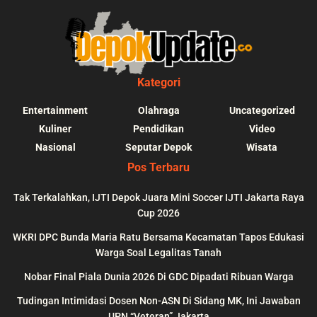
Kategori
Entertainment
Olahraga
Uncategorized
Kuliner
Pendidikan
Video
Nasional
Seputar Depok
Wisata
Pos Terbaru
Tak Terkalahkan, IJTI Depok Juara Mini Soccer IJTI Jakarta Raya
Cup 2026
blic_html/depokupdate.co/wp-
on
991
Warning
: file_get_contents(http
WKRI DPC Bunda Maria Ratu Bersama Kecamatan Tapos Edukasi
ws/lib/theme-helper.php
line
content/themes/jnews/a
Warga Soal Legalitas Tanah
failed to open stream: n
Nobar Final Piala Dunia 2026 Di GDC Dipadati Ribuan Warga
could be found in
Tudingan Intimidasi Dosen Non-ASN Di Sidang MK, Ini Jawaban
UPN “Veteran” Jakarta