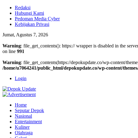
Redaksi
Hubungi Kami
Pedoman Media Cyber
Kebijakan Privasi
Jumat, Agustus 7, 2026
Warning
: file_get_contents(): https:// wrapper is disabled in the se
on line
991
Warning
: file_get_contents(https://depokupdate.co/wp-content/themes
/home/u7064241/public_html/depokupdate.co/wp-content/themes/
Login
Home
Seputar Depok
Nasional
Entertainment
Kuliner
Olahraga