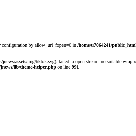
rver configuration by allow_url_fopen=0 in
/home/u7064241/public_html
/jnews/assets/img/tiktok.svg): failed to open stream: no suitable wrapp
jnews/lib/theme-helper.php
on line
991