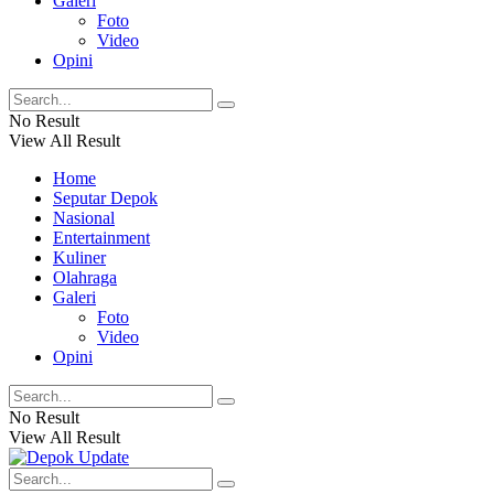
Galeri
Foto
Video
Opini
No Result
View All Result
Home
Seputar Depok
Nasional
Entertainment
Kuliner
Olahraga
Galeri
Foto
Video
Opini
No Result
View All Result