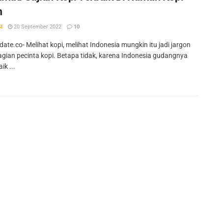
m
I
20 September 2022
10
ate.co- Melihat kopi, melihat Indonesia mungkin itu jadi jargon
agian pecinta kopi. Betapa tidak, karena Indonesia gudangnya
ik ...