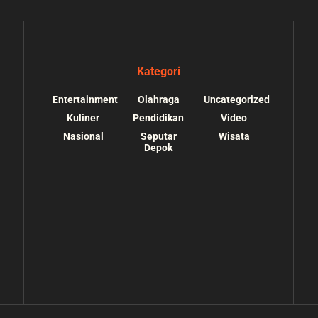
Kategori
Entertainment
Olahraga
Uncategorized
Kuliner
Pendidikan
Video
Nasional
Seputar
Wisata
Depok
s://depokupdate.co/wp-
/home/u7064241/public_html/depokupdate.co/
ssets/img/tiktok.svg):
content/themes/jnews/lib/theme-helper.php
o suitable wrapper