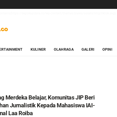
_contents(https://depokupdate.co/wp-content/themes/jnews/assets/img/tiktok.svg): 
ERTAINMENT
KULINER
OLAHRAGA
GALERI
OPINI
g Merdeka Belajar, Komunitas JIP Beri
ihan Jurnalistik Kepada Mahasiswa IAI-
nal Laa Roiba