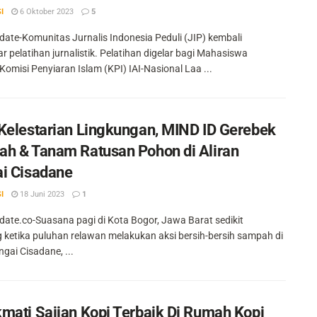
I
6 Oktober 2023
5
ate-Komunitas Jurnalis Indonesia Peduli (JIP) kembali
r pelatihan jurnalistik. Pelatihan digelar bagi Mahasiswa
Komisi Penyiaran Islam (KPI) IAI-Nasional Laa ...
Kelestarian Lingkungan, MIND ID Gerebek
h & Tanam Ratusan Pohon di Aliran
i Cisadane
I
18 Juni 2023
1
ate.co-Suasana pagi di Kota Bogor, Jawa Barat sedikit
ketika puluhan relawan melakukan aksi bersih-bersih sampah di
ngai Cisadane, ...
mati Sajian Kopi Terbaik Di Rumah Kopi