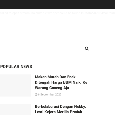
failed to open stream: no suitable wrapper could be found in
/home/u7064241/publi
POPULAR NEWS
Makan Murah Dan Enak
Ditengah Harga BBM Naik, Ke
Warung Goceng Aja
6 September 2022
Berkolaborasi Dengan Nobby,
Lesti Kejora Merilis Produk