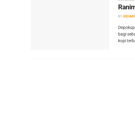
Rani
BY
REDAKS
Depokupd
bagi seb
kopi terba