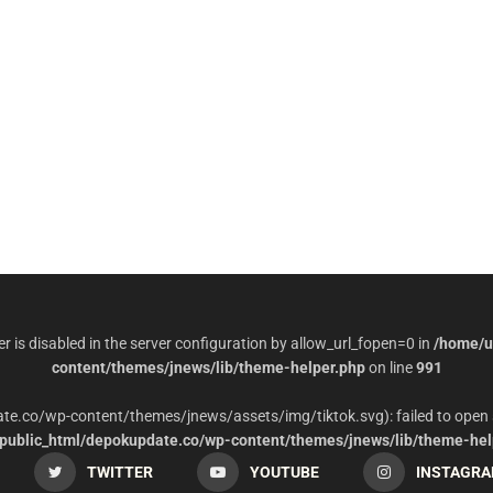
per is disabled in the server configuration by allow_url_fopen=0 in
/home/u
content/themes/jnews/lib/theme-helper.php
on line
991
date.co/wp-content/themes/jnews/assets/img/tiktok.svg): failed to open 
ublic_html/depokupdate.co/wp-content/themes/jnews/lib/theme-hel
TWITTER
YOUTUBE
INSTAGR