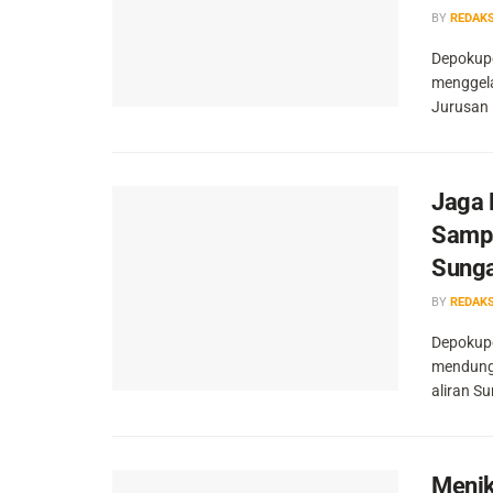
BY
REDAKS
Depokupd
menggela
Jurusan 
Jaga 
Sampa
Sunga
BY
REDAKS
Depokupd
mendung 
aliran Su
Menik