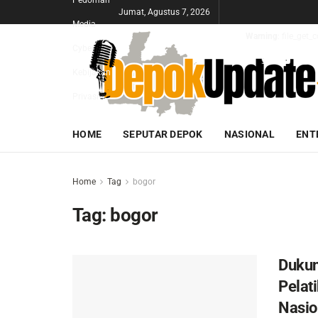
Pedoman
Jumat, Agustus 7, 2026
Media
Warning
: file_get
Cyber
Kebijakan
Privasi
HOME
SEPUTAR DEPOK
NASIONAL
ENT
Home
Tag
bogor
Tag:
bogor
Dukun
Pelat
Nasio