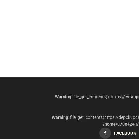
Warning
: file_get_contents(): https:// wrap
Warning
: file_get_contents(https://depokup
/home/u7064241/p
FACEBOOK