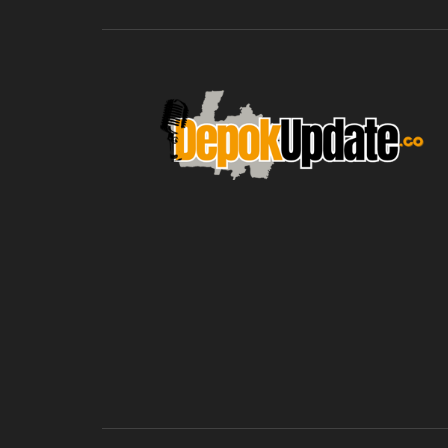
blic_html/depokupdate.co/wp-
on
991
Warning
: file_get_contents(http
ws/lib/theme-helper.php
line
content/themes/jnews/a
failed to open stream: n
could be found in