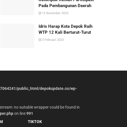
Pada Pembangunan Daerah
12 November 2025
Idris Harap Kota Depok Raih
WTP 12 Kali Berturut-Turut
3 Februari 2023
7064241/public_html/depokupdate.co/wp-
stream: no suitable wrapper could be found in
per.php
on line
991
AM
TIKTOK