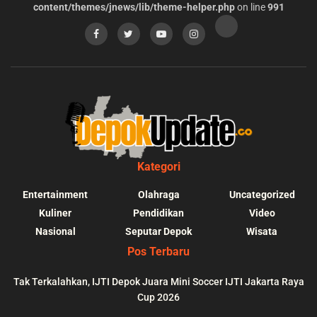
content/themes/jnews/lib/theme-helper.php
on line
991
Kategori
Entertainment
Olahraga
Uncategorized
Kuliner
Pendidikan
Video
Nasional
Seputar Depok
Wisata
Pos Terbaru
Tak Terkalahkan, IJTI Depok Juara Mini Soccer IJTI Jakarta Raya
Cup 2026
blic_html/depokupdate.co/wp-
on
991
Warning
: file_get_contents(http