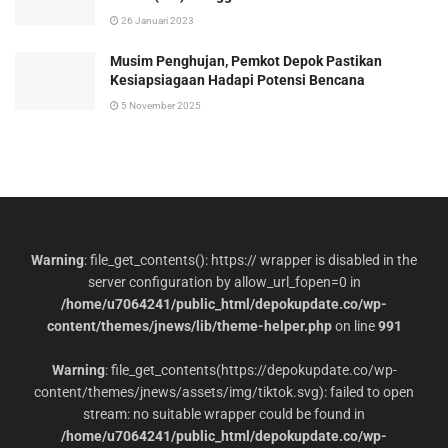
26 Januari 2023
Musim Penghujan, Pemkot Depok Pastikan
Kesiapsiagaan Hadapi Potensi Bencana
5 November 2025
Warning
: file_get_contents(): https:// wrapper is disabled in the
server configuration by allow_url_fopen=0 in
/home/u7064241/public_html/depokupdate.co/wp-
content/themes/jnews/lib/theme-helper.php
on line
991
Warning
: file_get_contents(https://depokupdate.co/wp-
content/themes/jnews/assets/img/tiktok.svg): failed to open
stream: no suitable wrapper could be found in
/home/u7064241/public_html/depokupdate.co/wp-