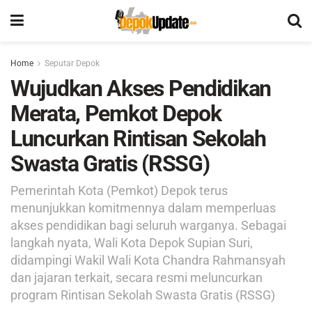
Home
Seputar Depok
Wujudkan Akses Pendidikan
Merata, Pemkot Depok
Luncurkan Rintisan Sekolah
Swasta Gratis (RSSG)
Pemerintah Kota (Pemkot) Depok terus
menunjukkan komitmennya dalam memperluas
akses pendidikan bagi seluruh warganya. Sebagai
langkah nyata, Wali Kota Depok Supian Suri,
didampingi Wakil Wali Kota Chandra Rahmansyah
dan jajaran terkait, secara resmi meluncurkan
program Rintisan Sekolah Swasta Gratis (RSSG)