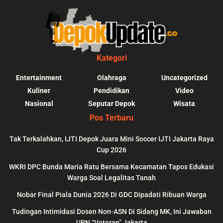
Kategori
Entertainment
Olahraga
Uncategorized
Kuliner
Pendidikan
Video
Nasional
Seputar Depok
Wisata
Pos Terbaru
Tak Terkalahkan, IJTI Depok Juara Mini Soccer IJTI Jakarta Raya
Cup 2026
blic_html/depokupdate.co/wp-
on
991
Warning
: file_get_contents(http
WKRI DPC Bunda Maria Ratu Bersama Kecamatan Tapos Edukasi
ws/lib/theme-helper.php
line
content/themes/jnews/a
Warga Soal Legalitas Tanah
failed to open stream: n
Nobar Final Piala Dunia 2026 Di GDC Dipadati Ribuan Warga
could be found in
Tudingan Intimidasi Dosen Non-ASN Di Sidang MK, Ini Jawaban
UPN “Veteran” Jakarta