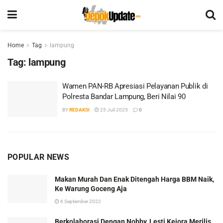
Home
Tag
lampung
Tag:
lampung
Wamen PAN-RB Apresiasi Pelayanan Publik di
Polresta Bandar Lampung, Beri Nilai 90
BY
REDAKSI
25 Juli 2025
0
POPULAR NEWS
Makan Murah Dan Enak Ditengah Harga BBM Naik,
Ke Warung Goceng Aja
6 September 2022
Berkolaborasi Dengan Nobby, Lesti Kejora Merilis