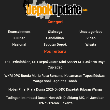
Kategori
Entertainment
Olahraga
Uncategorized
Kuliner
Pendidikan
Video
Nasional
Seputar Depok
Wisata
Pos Terbaru
Tak Terkalahkan, IJTI Depok Juara Mini Soccer IJTI Jakarta Raya
Cup 2026
blic_html/depokupdate.co/wp-
on
991
Warning
: file_get_contents(http
WKRI DPC Bunda Maria Ratu Bersama Kecamatan Tapos Edukasi
ws/lib/theme-helper.php
line
content/themes/jnews/a
Warga Soal Legalitas Tanah
failed to open stream: n
Nobar Final Piala Dunia 2026 Di GDC Dipadati Ribuan Warga
could be found in
Tudingan Intimidasi Dosen Non-ASN Di Sidang MK, Ini Jawaban
UPN “Veteran” Jakarta