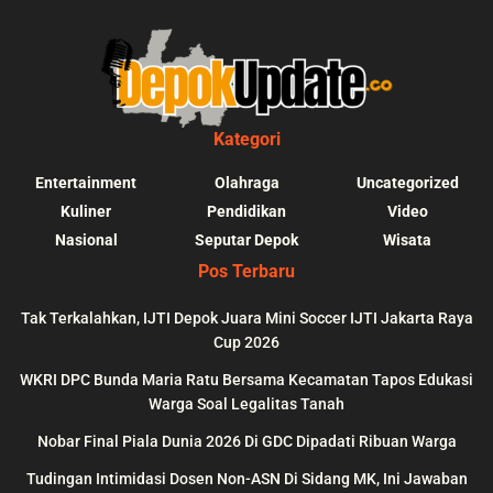
Kategori
Entertainment
Olahraga
Uncategorized
Kuliner
Pendidikan
Video
Nasional
Seputar Depok
Wisata
Pos Terbaru
Tak Terkalahkan, IJTI Depok Juara Mini Soccer IJTI Jakarta Raya
Cup 2026
blic_html/depokupdate.co/wp-
on
991
Warning
: file_get_contents(http
WKRI DPC Bunda Maria Ratu Bersama Kecamatan Tapos Edukasi
ws/lib/theme-helper.php
line
content/themes/jnews/a
Warga Soal Legalitas Tanah
failed to open stream: n
Nobar Final Piala Dunia 2026 Di GDC Dipadati Ribuan Warga
could be found in
Tudingan Intimidasi Dosen Non-ASN Di Sidang MK, Ini Jawaban