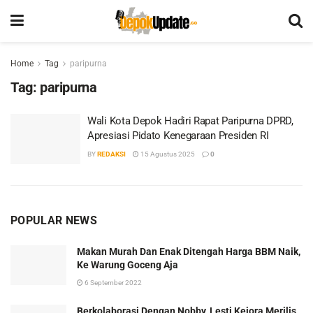
Home
Tag
paripurna
Tag:
paripurna
Wali Kota Depok Hadiri Rapat Paripurna DPRD,
Apresiasi Pidato Kenegaraan Presiden RI
BY
REDAKSI
15 Agustus 2025
0
POPULAR NEWS
Makan Murah Dan Enak Ditengah Harga BBM Naik,
Ke Warung Goceng Aja
6 September 2022
Berkolaborasi Dengan Nobby, Lesti Kejora Merilis