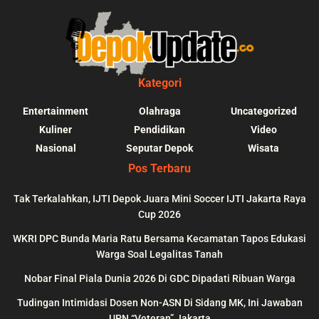
Kategori
Entertainment
Olahraga
Uncategorized
Kuliner
Pendidikan
Video
Nasional
Seputar Depok
Wisata
Pos Terbaru
Tak Terkalahkan, IJTI Depok Juara Mini Soccer IJTI Jakarta Raya
Cup 2026
blic_html/depokupdate.co/wp-
on
991
Warning
: file_get_contents(http
WKRI DPC Bunda Maria Ratu Bersama Kecamatan Tapos Edukasi
ws/lib/theme-helper.php
line
content/themes/jnews/a
Warga Soal Legalitas Tanah
failed to open stream: n
Nobar Final Piala Dunia 2026 Di GDC Dipadati Ribuan Warga
could be found in
Tudingan Intimidasi Dosen Non-ASN Di Sidang MK, Ini Jawaban
UPN “Veteran” Jakarta