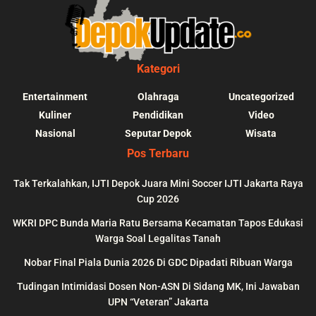
Kategori
Entertainment
Olahraga
Uncategorized
Kuliner
Pendidikan
Video
Nasional
Seputar Depok
Wisata
Pos Terbaru
Tak Terkalahkan, IJTI Depok Juara Mini Soccer IJTI Jakarta Raya
Cup 2026
blic_html/depokupdate.co/wp-
on
991
Warning
: file_get_contents(http
WKRI DPC Bunda Maria Ratu Bersama Kecamatan Tapos Edukasi
ws/lib/theme-helper.php
line
content/themes/jnews/a
Warga Soal Legalitas Tanah
failed to open stream: n
Nobar Final Piala Dunia 2026 Di GDC Dipadati Ribuan Warga
could be found in
Tudingan Intimidasi Dosen Non-ASN Di Sidang MK, Ini Jawaban
UPN “Veteran” Jakarta