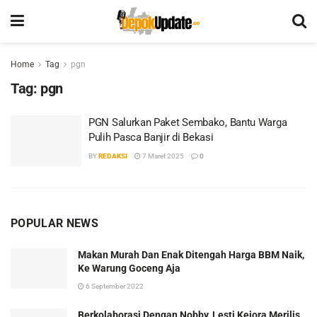
Home
Tag
pgn
Tag:
pgn
PGN Salurkan Paket Sembako, Bantu Warga
Pulih Pasca Banjir di Bekasi
BY
REDAKSI
7 Maret 2025
0
POPULAR NEWS
Makan Murah Dan Enak Ditengah Harga BBM Naik,
Ke Warung Goceng Aja
6 September 2022
Berkolaborasi Dengan Nobby, Lesti Kejora Merilis