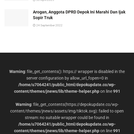
Arogan, Anggota DPRD Depok Ini Marahi Dan Ijak
Sopir Truk
24 September 2022
Warning
: file_get_contents(): https:// wrapper is disabled in the
server configuration by allow_url_fopen=0 in
/home/u7064241/public_html/depokupdate.co/wp-
content/themes/jnews/lib/theme-helper.php
on line
991
Warning
: file_get_contents(https://depokupdate.co/wp-
content/themes/jnews/assets/img/tiktok.svg): failed to open
stream: no suitable wrapper could be found in
/home/u7064241/public_html/depokupdate.co/wp-
content/themes/jnews/lib/theme-helper.php
on line
991