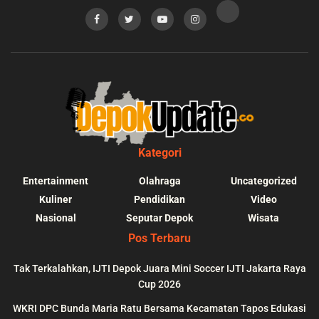
Kategori
Entertainment
Olahraga
Uncategorized
Kuliner
Pendidikan
Video
Nasional
Seputar Depok
Wisata
Pos Terbaru
Tak Terkalahkan, IJTI Depok Juara Mini Soccer IJTI Jakarta Raya
Cup 2026
blic_html/depokupdate.co/wp-
on
991
Warning
: file_get_contents(http
WKRI DPC Bunda Maria Ratu Bersama Kecamatan Tapos Edukasi
ws/lib/theme-helper.php
line
content/themes/jnews/a