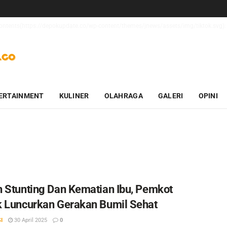
_contents(https://depokupdate.co/wp-content/themes/jnews/assets/img/tiktok.svg): 
ERTAINMENT
KULINER
OLAHRAGA
GALERI
OPINI
 Stunting Dan Kematian Ibu, Pemkot
 Luncurkan Gerakan Bumil Sehat
I
30 April 2025
0