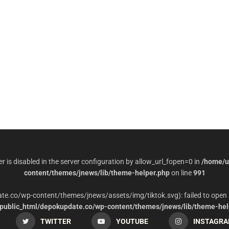
per is disabled in the server configuration by allow_url_fopen=0 in
/home/u
content/themes/jnews/lib/theme-helper.php
on line
991
date.co/wp-content/themes/jnews/assets/img/tiktok.svg): failed to open 
ublic_html/depokupdate.co/wp-content/themes/jnews/lib/theme-hel
TWITTER
YOUTUBE
INSTAGR