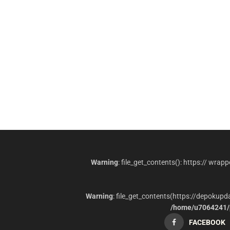
Warning
: file_get_contents(): https:// wrap
Warning
: file_get_contents(https://depokup
/home/u7064241/p
FACEBOOK