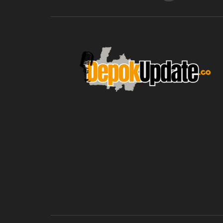
blic_html/depokupdate.co/wp-
on
991
Warning
: file_get_contents(http
ws/lib/theme-helper.php
line
content/themes/jnews/a
failed to open stream: n
could be found in