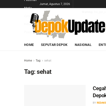
Pedoman
Jumat, Agustus 7, 2026
Media
Warning
: file_get
Cyber
Kebijakan
Privasi
HOME
SEPUTAR DEPOK
NASIONAL
ENT
Home
Tag
sehat
Tag:
sehat
Cegah
Depok
BY
REDAKS