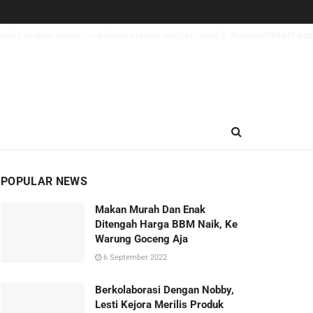
failed to open stream: no suitable wrapper could be found in
/home/u7064241/publi
POPULAR NEWS
Makan Murah Dan Enak
Ditengah Harga BBM Naik, Ke
Warung Goceng Aja
6 September 2022
Berkolaborasi Dengan Nobby,
Lesti Kejora Merilis Produk