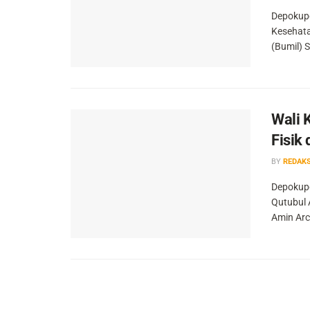
Depokupd
Kesehata
(Bumil) 
Wali 
Fisik
BY
REDAKS
Depokupd
Qutubul 
Amin Arco