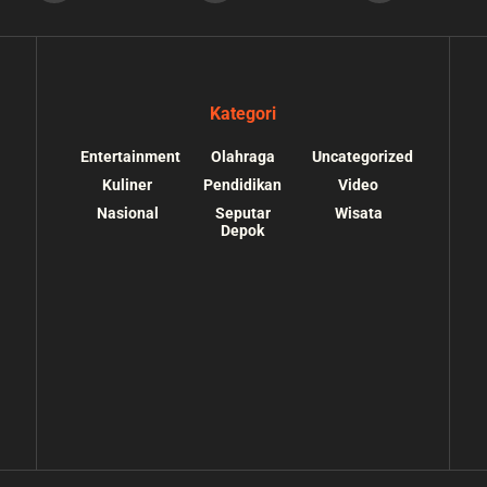
Kategori
Entertainment
Olahraga
Uncategorized
Kuliner
Pendidikan
Video
Nasional
Seputar
Wisata
Depok
s://depokupdate.co/wp-
/home/u7064241/public_html/depokupdate.co/
ssets/img/tiktok.svg):
content/themes/jnews/lib/theme-helper.php
o suitable wrapper