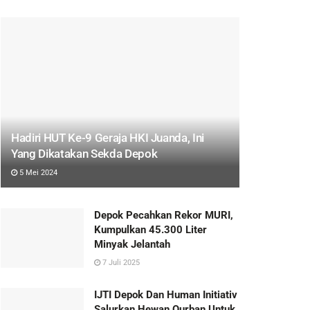
Hadiri HUT Ke-9 Geraja HKI Juanda, Ini
Yang Dikatakan Sekda Depok
5 Mei 2024
Depok Pecahkan Rekor MURI,
Kumpulkan 45.300 Liter
Minyak Jelantah
7 Juli 2025
IJTI Depok Dan Human Initiativ
Salurkan Hewan Qurban Untuk