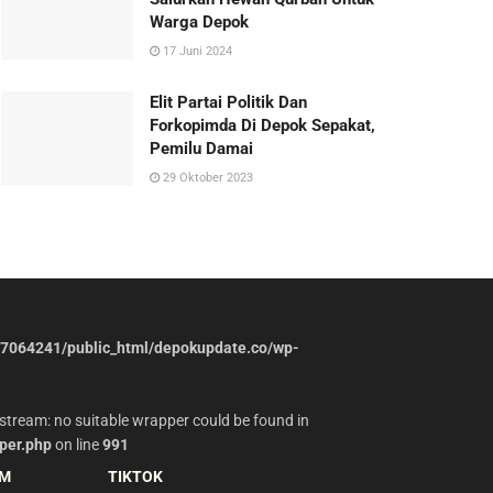
Warga Depok
17 Juni 2024
Elit Partai Politik Dan
Forkopimda Di Depok Sepakat,
Pemilu Damai
29 Oktober 2023
7064241/public_html/depokupdate.co/wp-
stream: no suitable wrapper could be found in
per.php
on line
991
AM
TIKTOK