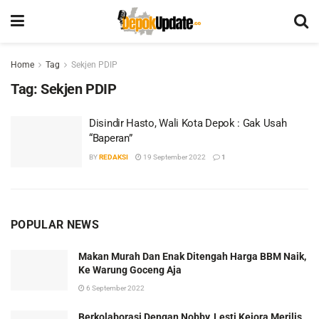
Home
Tag
Sekjen PDIP
Tag:
Sekjen PDIP
Disindir Hasto, Wali Kota Depok : Gak Usah
“Baperan”
BY
REDAKSI
19 September 2022
1
POPULAR NEWS
Makan Murah Dan Enak Ditengah Harga BBM Naik,
Ke Warung Goceng Aja
6 September 2022
Berkolaborasi Dengan Nobby, Lesti Kejora Merilis