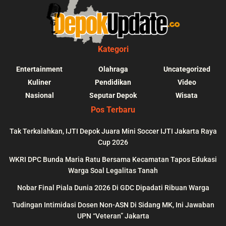
Kategori
Entertainment
Olahraga
Uncategorized
Kuliner
Pendidikan
Video
Nasional
Seputar Depok
Wisata
Pos Terbaru
Tak Terkalahkan, IJTI Depok Juara Mini Soccer IJTI Jakarta Raya
Cup 2026
blic_html/depokupdate.co/wp-
on
991
Warning
: file_get_contents(http
WKRI DPC Bunda Maria Ratu Bersama Kecamatan Tapos Edukasi
ws/lib/theme-helper.php
line
content/themes/jnews/a
Warga Soal Legalitas Tanah
failed to open stream: n
Nobar Final Piala Dunia 2026 Di GDC Dipadati Ribuan Warga
could be found in
Tudingan Intimidasi Dosen Non-ASN Di Sidang MK, Ini Jawaban
UPN “Veteran” Jakarta