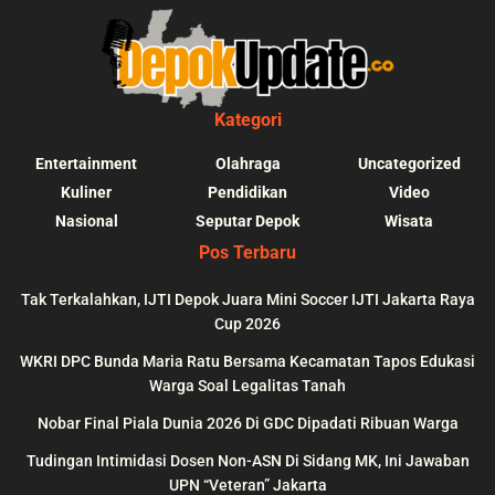
Kategori
Entertainment
Olahraga
Uncategorized
Kuliner
Pendidikan
Video
Nasional
Seputar Depok
Wisata
Pos Terbaru
Tak Terkalahkan, IJTI Depok Juara Mini Soccer IJTI Jakarta Raya
Cup 2026
blic_html/depokupdate.co/wp-
on
991
Warning
: file_get_contents(http
WKRI DPC Bunda Maria Ratu Bersama Kecamatan Tapos Edukasi
ws/lib/theme-helper.php
line
content/themes/jnews/a
Warga Soal Legalitas Tanah
failed to open stream: n
Nobar Final Piala Dunia 2026 Di GDC Dipadati Ribuan Warga
could be found in
Tudingan Intimidasi Dosen Non-ASN Di Sidang MK, Ini Jawaban
UPN “Veteran” Jakarta