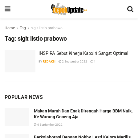
Home
Tag
sigit listio prabowo
Tag:
sigit listio prabowo
INSPIRA Sebut Kinerja Kapolri Sangat Optimal
BY
REDAKSI
2 September 2022
1
POPULAR NEWS
Makan Murah Dan Enak Ditengah Harga BBM Naik,
Ke Warung Goceng Aja
6 September 2022
Berkolaborasi Dengan Nobby, Lesti Kejora Merilis