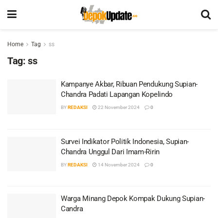
Home
Tag
ss
Tag:
ss
Kampanye Akbar, Ribuan Pendukung Supian-
Chandra Padati Lapangan Kopelindo
BY
REDAKSI
22 November 2024
0
Survei Indikator Politik Indonesia, Supian-
Chandra Unggul Dari Imam-Ririn
BY
REDAKSI
14 November 2024
0
Warga Minang Depok Kompak Dukung Supian-
Candra