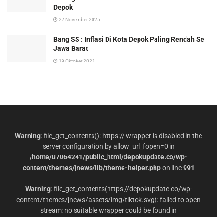
Depok
22 November 2025
Bang SS : Inflasi Di Kota Depok Paling Rendah Se
Jawa Barat
19 Oktober 2023
Warning
: file_get_contents(): https:// wrapper is disabled in the
server configuration by allow_url_fopen=0 in
/home/u7064241/public_html/depokupdate.co/wp-
content/themes/jnews/lib/theme-helper.php
on line
991
Warning
: file_get_contents(https://depokupdate.co/wp-
content/themes/jnews/assets/img/tiktok.svg): failed to open
stream: no suitable wrapper could be found in