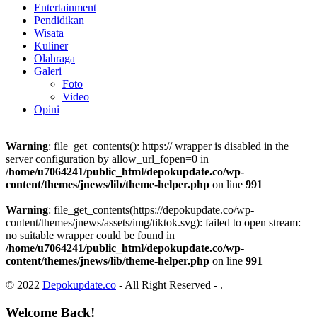
Entertainment
Pendidikan
Wisata
Kuliner
Olahraga
Galeri
Foto
Video
Opini
Warning
: file_get_contents(): https:// wrapper is disabled in the
server configuration by allow_url_fopen=0 in
/home/u7064241/public_html/depokupdate.co/wp-
content/themes/jnews/lib/theme-helper.php
on line
991
Warning
: file_get_contents(https://depokupdate.co/wp-
content/themes/jnews/assets/img/tiktok.svg): failed to open stream:
no suitable wrapper could be found in
/home/u7064241/public_html/depokupdate.co/wp-
content/themes/jnews/lib/theme-helper.php
on line
991
© 2022
Depokupdate.co
- All Right Reserved -
.
Welcome Back!