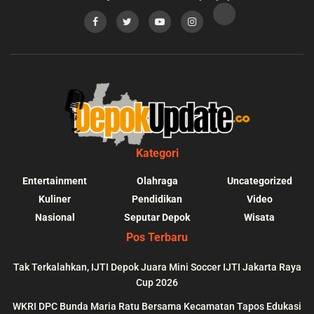
Kategori
Entertainment
Olahraga
Uncategorized
Kuliner
Pendidikan
Video
Nasional
Seputar Depok
Wisata
Pos Terbaru
Tak Terkalahkan, IJTI Depok Juara Mini Soccer IJTI Jakarta Raya
Cup 2026
blic_html/depokupdate.co/wp-
on
991
Warning
: file_get_contents(http
WKRI DPC Bunda Maria Ratu Bersama Kecamatan Tapos Edukasi