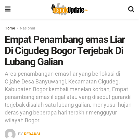
Home
Nasional
Empat Penambang emas Liar
Di Cigudeg Bogor Terjebak Di
Lubang Galian
Area penambangan emas liar yang berlokasi di
Cijahe Desa Banyuwangi, Kecamatan Cigudeg,
Kabupaten Bogor kembali menelan korban, Empat
penambang emas illegal atau yang disebut gurandil
terjebak disalah satu lubang galian, menyusul hujan
deras yang beberapa hari terakhir mengguyur
wilayah Bogor.
BY
REDAKSI