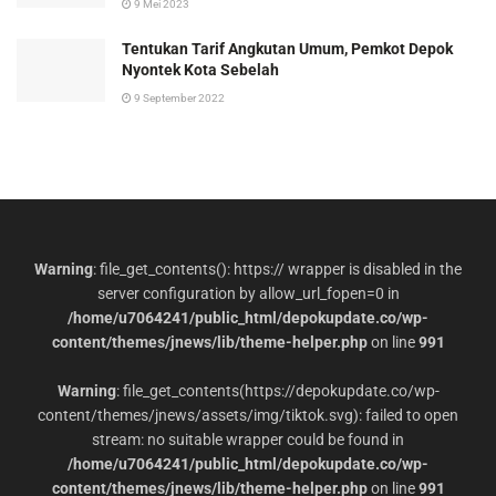
9 Mei 2023
Tentukan Tarif Angkutan Umum, Pemkot Depok
Nyontek Kota Sebelah
9 September 2022
Warning
: file_get_contents(): https:// wrapper is disabled in the
server configuration by allow_url_fopen=0 in
/home/u7064241/public_html/depokupdate.co/wp-
content/themes/jnews/lib/theme-helper.php
on line
991
Warning
: file_get_contents(https://depokupdate.co/wp-
content/themes/jnews/assets/img/tiktok.svg): failed to open
stream: no suitable wrapper could be found in
/home/u7064241/public_html/depokupdate.co/wp-
content/themes/jnews/lib/theme-helper.php
on line
991