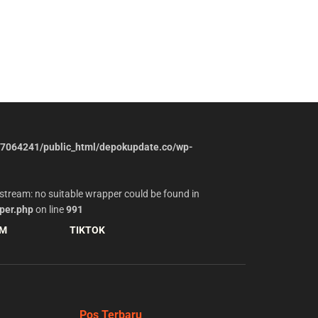
7064241/public_html/depokupdate.co/wp-
stream: no suitable wrapper could be found in
per.php
on line
991
AM
TIKTOK
Pos Terbaru