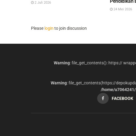
Pendidikan 
2 Juli 2026
24 Mei 2026
Please
login
to join discussion
Warning
: file_get_contents(): https:// wrap
Warning
: file_get_contents(https://depokup
/home/u7064241/p
FACEBOOK