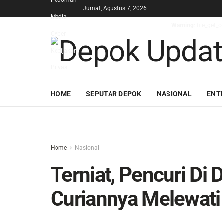
Pedoman
Jumat, Agustus 7, 2026
Media
Warning
: file_get
Cyber
Kebijakan
Privasi
HOME
SEPUTAR DEPOK
NASIONAL
ENT
Home
Nasional
Terniat, Pencuri Di
Curiannya Melewati 