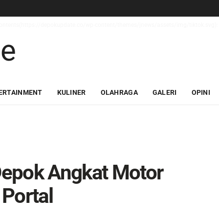
_contents(https://depokupdate.co/wp-content/themes/jnews/assets/img/tiktok.svg): 
ERTAINMENT
KULINER
OLAHRAGA
GALERI
OPINI
 Depok Angkat Motor
Portal