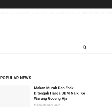
failed to open stream: no suitable wrapper could be found in
/home/u7064241/publi
POPULAR NEWS
Makan Murah Dan Enak
Ditengah Harga BBM Naik, Ke
Warung Goceng Aja
6 September 2022