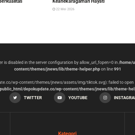
Berkualitas
Keanekaragaman Hayati
22 Mei 2026
per is disabled in the server configuration by allow_url_fopen=0 in
/home/u
content/themes/jnews/lib/theme-helper.php
on line
991
date.co/wp-content/themes/jnews/assets/img/tiktok.svg): failed to open 
ublic_html/depokupdate.co/wp-content/themes/jnews/lib/theme-hel
TWITTER
YOUTUBE
INSTAGR
Kategori