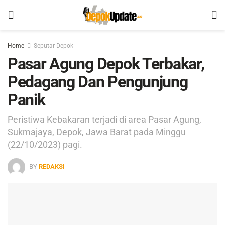
Home
Seputar Depok
Pasar Agung Depok Terbakar,
Pedagang Dan Pengunjung
Panik
Peristiwa Kebakaran terjadi di area Pasar Agung,
Sukmajaya, Depok, Jawa Barat pada Minggu
(22/10/2023) pagi.
BY
REDAKSI