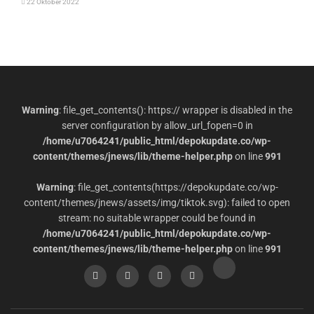
22 Oktober 2022
Warning
: file_get_contents(): https:// wrapper is disabled in the
server configuration by allow_url_fopen=0 in
/home/u7064241/public_html/depokupdate.co/wp-
content/themes/jnews/lib/theme-helper.php
on line
991
Warning
: file_get_contents(https://depokupdate.co/wp-
content/themes/jnews/assets/img/tiktok.svg): failed to open
stream: no suitable wrapper could be found in
/home/u7064241/public_html/depokupdate.co/wp-
content/themes/jnews/lib/theme-helper.php
on line
991