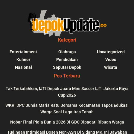
Kategori
Entertainment
Olahraga
Uncategorized
Kuliner
Pendidikan
Video
Nasional
Seputar Depok
Wisata
Pos Terbaru
Tak Terkalahkan, IJTI Depok Juara Mini Soccer IJTI Jakarta Raya
Cup 2026
blic_html/depokupdate.co/wp-
on
991
Warning
: file_get_contents(http
WKRI DPC Bunda Maria Ratu Bersama Kecamatan Tapos Edukasi
ws/lib/theme-helper.php
line
content/themes/jnews/a
Warga Soal Legalitas Tanah
failed to open stream: n
Nobar Final Piala Dunia 2026 Di GDC Dipadati Ribuan Warga
could be found in
Tudingan Intimidasi Dosen Non-ASN Di Sidang MK, Ini Jawaban