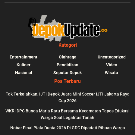
Kategori
Entertainment
Olahraga
Uncategorized
Kuliner
Pendidikan
Video
Nasional
Seputar Depok
Wisata
Pos Terbaru
Tak Terkalahkan, IJTI Depok Juara Mini Soccer IJTI Jakarta Raya
Cup 2026
blic_html/depokupdate.co/wp-
on
991
Warning
: file_get_contents(http
WKRI DPC Bunda Maria Ratu Bersama Kecamatan Tapos Edukasi
ws/lib/theme-helper.php
line
content/themes/jnews/a
Warga Soal Legalitas Tanah
failed to open stream: n
Nobar Final Piala Dunia 2026 Di GDC Dipadati Ribuan Warga
could be found in