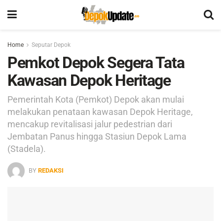
Home
Seputar Depok
Pemkot Depok Segera Tata
Kawasan Depok Heritage
Pemerintah Kota (Pemkot) Depok akan mulai
melakukan penataan kawasan Depok Heritage,
mencakup revitalisasi jalur pedestrian dari
Jembatan Panus hingga Stasiun Depok Lama
(Stadela).
BY
REDAKSI