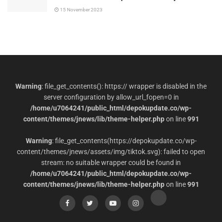
15 November 2023
Warning
: file_get_contents(): https:// wrapper is disabled in the
server configuration by allow_url_fopen=0 in
/home/u7064241/public_html/depokupdate.co/wp-
content/themes/jnews/lib/theme-helper.php
on line
991
Warning
: file_get_contents(https://depokupdate.co/wp-
content/themes/jnews/assets/img/tiktok.svg): failed to open
stream: no suitable wrapper could be found in
/home/u7064241/public_html/depokupdate.co/wp-
content/themes/jnews/lib/theme-helper.php
on line
991