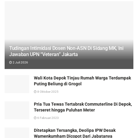
Tudingan Intimidasi Dosen Non-ASN Di Sidang MK, Ini
Jawaban UPN “Veteran” Jakarta
2 Juli 2026
Wali Kota Depok Tinjau Rumah Warga Terdampak
Puting Beliung di Grogol
8 Oktober 2025
Pria Tua Tewas Tertabrak Commuterline Di Depok,
Terseret hingga Puluhan Meter
6 Februari 2023
Ditetapkan Tersangka, Deolipa IPW Desak
Wamenkumham Dicopot Dari Jabatanya