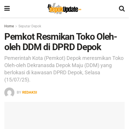
Home
Seputar Depok
Pemkot Resmikan Toko Oleh-
oleh DDM di DPRD Depok
Pemerintah Kota (Pemkot) Depok meresmikan Toko
Oleh-oleh Dekranasda Depok Maju (DDM) yang
berlokasi di kawasan DPRD Depok, Selasa
(15/07/25).
BY
REDAKSI