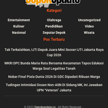
Kategori
Entertainment
Olahraga
Uncategorized
Kuliner
Pendidikan
Video
Nasional
Seputar Depok
Wisata
Pos Terbaru
Tak Terkalahkan, IJTI Depok Juara Mini Soccer IJTI Jakarta Raya
Cup 2026
blic_html/depokupdate.co/wp-
on
991
Warning
: file_get_contents(http
WKRI DPC Bunda Maria Ratu Bersama Kecamatan Tapos Edukasi
ws/lib/theme-helper.php
line
content/themes/jnews/a
Warga Soal Legalitas Tanah
failed to open stream: n
Nobar Final Piala Dunia 2026 Di GDC Dipadati Ribuan Warga
could be found in
Tudingan Intimidasi Dosen Non-ASN Di Sidang MK, Ini Jawaban
UPN “Veteran” Jakarta
© 2022
Depokupdate.co
- All Right Reserved -
.