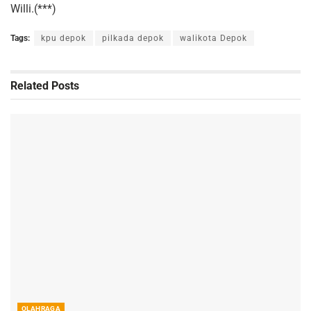
Willi.(***)
Tags:
kpu depok
pilkada depok
walikota Depok
Related
Posts
OLAHRAGA