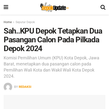
Home
Seputar Depok
Sah..KPU Depok Tetapkan Dua
Pasangan Calon Pada Pilkada
Depok 2024
Komisi Pemilihan Umum (KPU) Kota Depok, Jawa
Barat, menetapkan dua pasangan calon pada
Pemilihan Wali Kota dan Wakil Wali Kota Depok
2024.
BY
REDAKSI