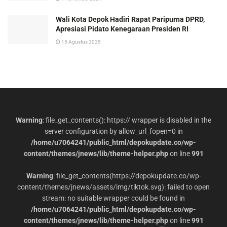
Wali Kota Depok Hadiri Rapat Paripurna DPRD,
Apresiasi Pidato Kenegaraan Presiden RI
15 Agustus 2025
Warning
: file_get_contents(): https:// wrapper is disabled in the
server configuration by allow_url_fopen=0 in
/home/u7064241/public_html/depokupdate.co/wp-
content/themes/jnews/lib/theme-helper.php
on line
991
Warning
: file_get_contents(https://depokupdate.co/wp-
content/themes/jnews/assets/img/tiktok.svg): failed to open
stream: no suitable wrapper could be found in
/home/u7064241/public_html/depokupdate.co/wp-
content/themes/jnews/lib/theme-helper.php
on line
991