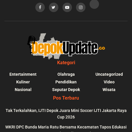
Kategori
Entertainment
Olahraga
Uncategorized
Kuliner
Pendidikan
Video
Nasional
Seputar Depok
Wisata
Pos Terbaru
Tak Terkalahkan, IJTI Depok Juara Mini Soccer IJTI Jakarta Raya
Cup 2026
blic_html/depokupdate.co/wp-
on
991
Warning
: file_get_contents(http
WKRI DPC Bunda Maria Ratu Bersama Kecamatan Tapos Edukasi
ws/lib/theme-helper.php
line
content/themes/jnews/a