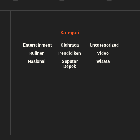
Kategori
Entertainment
Olahraga
Uncategorized
Kuliner
Pendidikan
Video
Nasional
Seputar
Wisata
Depok
s://depokupdate.co/wp-
/home/u7064241/public_html/depokupdate.co/
ssets/img/tiktok.svg):
content/themes/jnews/lib/theme-helper.php
o suitable wrapper