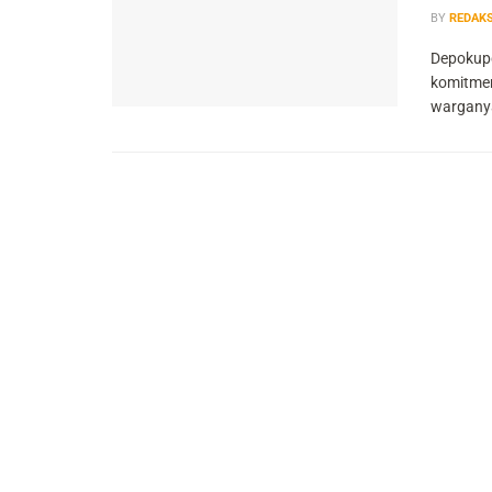
BY
REDAKS
Depokupd
komitmen
warganya