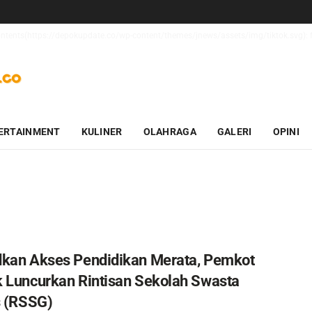
contents(https://depokupdate.co/wp-content/themes/jnews/assets/img/tiktok.svg): f
ERTAINMENT
KULINER
OLAHRAGA
GALERI
OPINI
kan Akses Pendidikan Merata, Pemkot
 Luncurkan Rintisan Sekolah Swasta
s (RSSG)