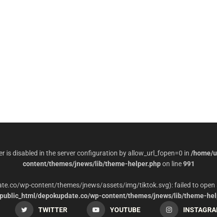
per is disabled in the server configuration by allow_url_fopen=0 in
/home/u
content/themes/jnews/lib/theme-helper.php
on line
991
date.co/wp-content/themes/jnews/assets/img/tiktok.svg): failed to open 
ublic_html/depokupdate.co/wp-content/themes/jnews/lib/theme-hel
TWITTER
YOUTUBE
INSTAGR