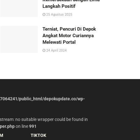
Langkah Positif
25 Agustus 2025
Terniat, Pencuri Di Depok
Angkat Motor Curiannya
Melewati Portal
24 April 2024
7064241/public_html/depokupdate.co/wp-
stream: no suitable wrapper could be found in
per.php
on line
991
AM
TIKTOK