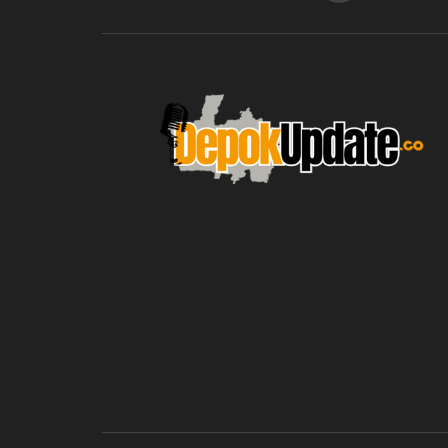
blic_html/depokupdate.co/wp-
on
991
Warning
: file_get_contents(http
ws/lib/theme-helper.php
line
content/themes/jnews/a
failed to open stream: n
could be found in