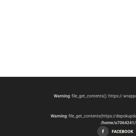
Warning
: file_get_contents(): https:// wrap
Warning
: file_get_contents(https://depokup
/home/u7064241/p
FACEBOOK