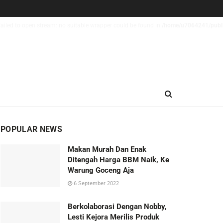
ailed to open stream: no suitable wrapper could be found in
/home/u7064241/publi
POPULAR NEWS
Makan Murah Dan Enak
Ditengah Harga BBM Naik, Ke
Warung Goceng Aja
6 September 2022
Berkolaborasi Dengan Nobby,
Lesti Kejora Merilis Produk