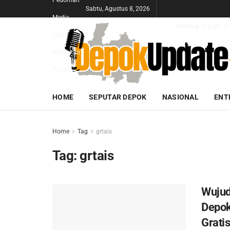
Pedoman
Sabtu, Agustus 8, 2026
Media
Warning
: file_get_
Cyber
Kebijakan
Privasi
HOME
SEPUTAR DEPOK
NASIONAL
ENT
Home
Tag
grtais
Tag:
grtais
Wujud
Depok
Grati