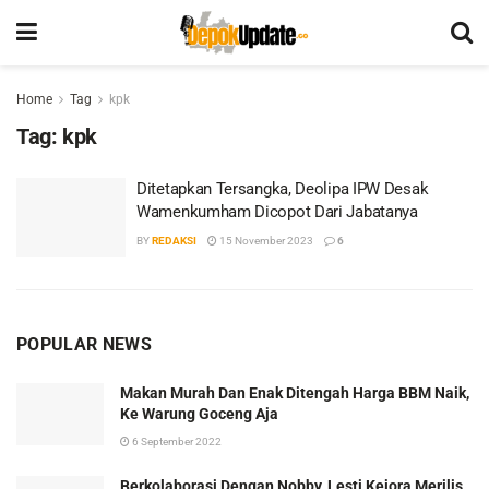
Home
Tag
kpk
Tag:
kpk
Ditetapkan Tersangka, Deolipa IPW Desak
Wamenkumham Dicopot Dari Jabatanya
BY
REDAKSI
15 November 2023
6
POPULAR NEWS
Makan Murah Dan Enak Ditengah Harga BBM Naik,
Ke Warung Goceng Aja
6 September 2022
Berkolaborasi Dengan Nobby, Lesti Kejora Merilis