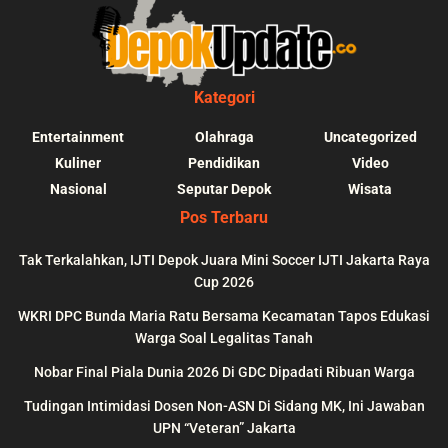
Kategori
Entertainment
Olahraga
Uncategorized
Kuliner
Pendidikan
Video
Nasional
Seputar Depok
Wisata
Pos Terbaru
Tak Terkalahkan, IJTI Depok Juara Mini Soccer IJTI Jakarta Raya
Cup 2026
blic_html/depokupdate.co/wp-
on
991
Warning
: file_get_contents(http
WKRI DPC Bunda Maria Ratu Bersama Kecamatan Tapos Edukasi
ws/lib/theme-helper.php
line
content/themes/jnews/a
Warga Soal Legalitas Tanah
failed to open stream: n
Nobar Final Piala Dunia 2026 Di GDC Dipadati Ribuan Warga
could be found in
Tudingan Intimidasi Dosen Non-ASN Di Sidang MK, Ini Jawaban
UPN “Veteran” Jakarta