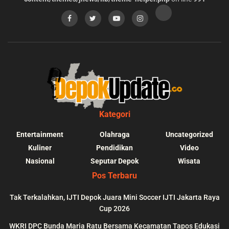
Kategori
Entertainment
Olahraga
Uncategorized
Kuliner
Pendidikan
Video
Nasional
Seputar Depok
Wisata
Pos Terbaru
Tak Terkalahkan, IJTI Depok Juara Mini Soccer IJTI Jakarta Raya
Cup 2026
blic_html/depokupdate.co/wp-
on
991
Warning
: file_get_contents(http
WKRI DPC Bunda Maria Ratu Bersama Kecamatan Tapos Edukasi