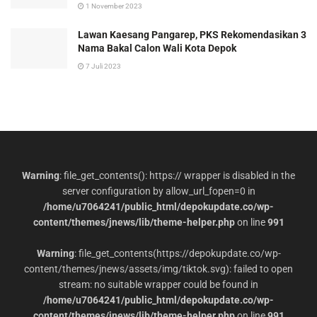
1 November 2023
Lawan Kaesang Pangarep, PKS Rekomendasikan 3
Nama Bakal Calon Wali Kota Depok
7 Juli 2023
Warning
: file_get_contents(): https:// wrapper is disabled in the
server configuration by allow_url_fopen=0 in
/home/u7064241/public_html/depokupdate.co/wp-
content/themes/jnews/lib/theme-helper.php
on line
991
Warning
: file_get_contents(https://depokupdate.co/wp-
content/themes/jnews/assets/img/tiktok.svg): failed to open
stream: no suitable wrapper could be found in
/home/u7064241/public_html/depokupdate.co/wp-
content/themes/jnews/lib/theme-helper.php
on line
991