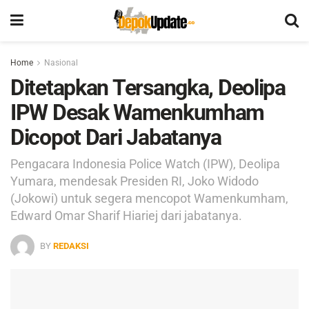
Home
Nasional
Ditetapkan Tersangka, Deolipa
IPW Desak Wamenkumham
Dicopot Dari Jabatanya
Pengacara Indonesia Police Watch (IPW), Deolipa
Yumara, mendesak Presiden RI, Joko Widodo
(Jokowi) untuk segera mencopot Wamenkumham,
Edward Omar Sharif Hiariej dari jabatanya.
BY
REDAKSI