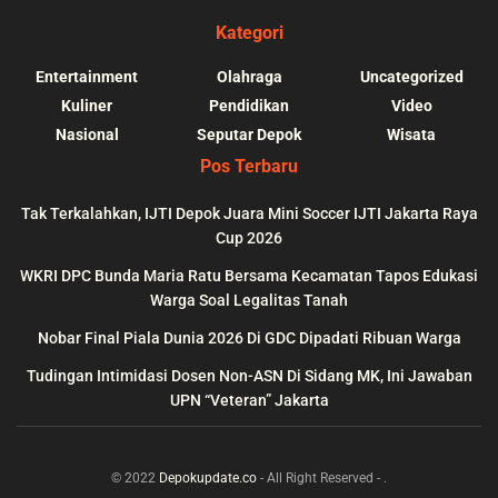
Kategori
Entertainment
Olahraga
Uncategorized
Kuliner
Pendidikan
Video
Nasional
Seputar Depok
Wisata
Pos Terbaru
Tak Terkalahkan, IJTI Depok Juara Mini Soccer IJTI Jakarta Raya
Cup 2026
blic_html/depokupdate.co/wp-
on
991
Warning
: file_get_contents(http
WKRI DPC Bunda Maria Ratu Bersama Kecamatan Tapos Edukasi
ws/lib/theme-helper.php
line
content/themes/jnews/a
Warga Soal Legalitas Tanah
failed to open stream: n
Nobar Final Piala Dunia 2026 Di GDC Dipadati Ribuan Warga
could be found in
Tudingan Intimidasi Dosen Non-ASN Di Sidang MK, Ini Jawaban
UPN “Veteran” Jakarta
© 2022
Depokupdate.co
- All Right Reserved -
.