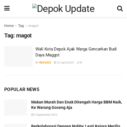
Home
Tag
magot
Tag:
magot
Wali Kota Depok Ajak Warga Gencarkan Budi
Daya Maggot
BY
REDAKSI
22 April 2025
0
POPULAR NEWS
Makan Murah Dan Enak Ditengah Harga BBM Naik,
Ke Warung Goceng Aja
6 September 2022
Berkolaborasi Dengan Nobby, Lesti Kejora Merilis