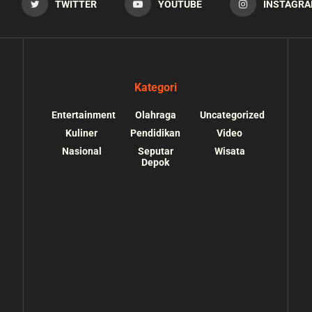
TWITTER
YOUTUBE
INSTAGR
Kategori
Entertainment
Olahraga
Uncategorized
Kuliner
Pendidikan
Video
Nasional
Seputar
Wisata
Depok
s://depokupdate.co/wp-
/home/u7064241/public_html/depokupdate.co/
ssets/img/tiktok.svg):
content/themes/jnews/lib/theme-helper.php
o suitable wrapper