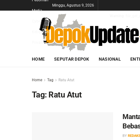
Pedoman
Minggu, Agustus 9, 2026
Media
Warning
: file_ge
Cyber
Kebijakan
Privasi
HOME
SEPUTAR DEPOK
NASIONAL
ENT
Home
Tag
Ratu Atut
Tag:
Ratu Atut
Manta
Bebas
BY
REDAKS