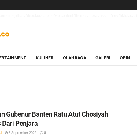
t_contents(https://depokupdate.co/wp-content/themes/jnews/assets/img/tiktok.svg):
ERTAINMENT
KULINER
OLAHRAGA
GALERI
OPINI
n Gubenur Banten Ratu Atut Chosiyah
 Dari Penjara
I
6 September 2022
8