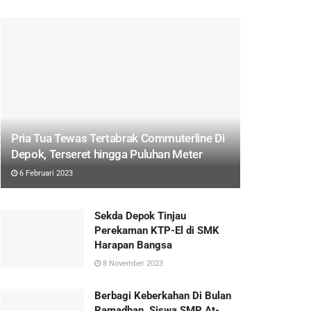
Pria Tua Tewas Tertabrak Commuterline Di
Depok, Terseret hingga Puluhan Meter
6 Februari 2023
Sekda Depok Tinjau
Perekaman KTP-El di SMK
Harapan Bangsa
8 November 2023
Berbagi Keberkahan Di Bulan
Ramadhan, Siswa SMP At-