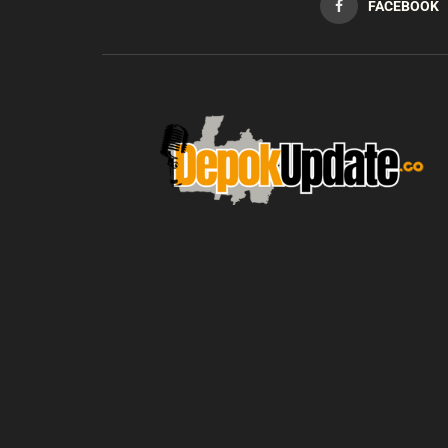
FACEBOOK
blic_html/depokupdate.co/wp-
on
991
Warning
: file_get_contents(http
ws/lib/theme-helper.php
line
content/themes/jnews/a
failed to open stream: n
could be found in