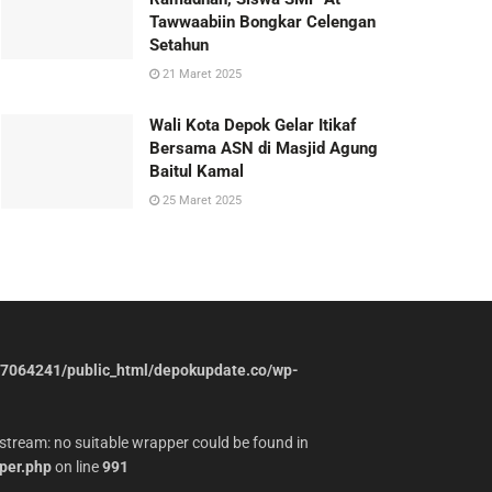
Tawwaabiin Bongkar Celengan
Setahun
21 Maret 2025
Wali Kota Depok Gelar Itikaf
Bersama ASN di Masjid Agung
Baitul Kamal
25 Maret 2025
7064241/public_html/depokupdate.co/wp-
stream: no suitable wrapper could be found in
per.php
on line
991