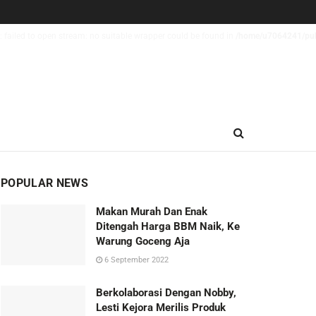
 failed to open stream: no suitable wrapper could be found in
/home/u7064241/publ
POPULAR NEWS
Makan Murah Dan Enak
Ditengah Harga BBM Naik, Ke
Warung Goceng Aja
6 September 2022
Berkolaborasi Dengan Nobby,
Lesti Kejora Merilis Produk