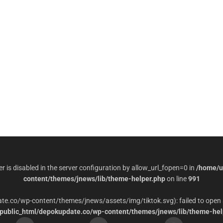
per is disabled in the server configuration by allow_url_fopen=0 in
/home/u
content/themes/jnews/lib/theme-helper.php
on line
991
date.co/wp-content/themes/jnews/assets/img/tiktok.svg): failed to open 
ublic_html/depokupdate.co/wp-content/themes/jnews/lib/theme-hel