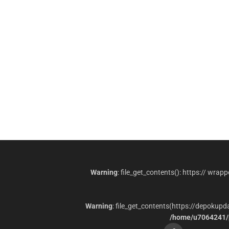
Warning
: file_get_contents(): https:// wrap
Warning
: file_get_contents(https://depokup
/home/u7064241/p