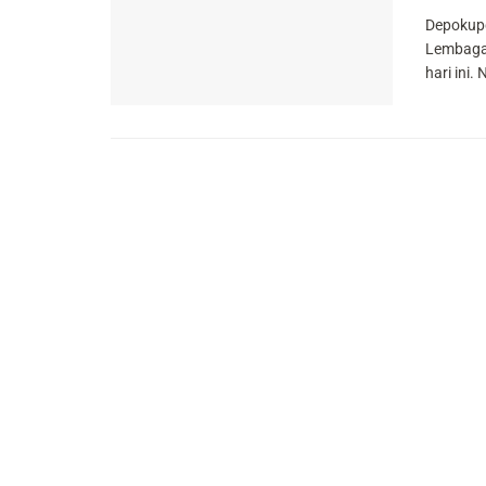
Depokupd
Lembaga 
hari ini.