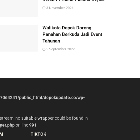
3 November 2024
Walikota Depok Dorong
Panahan Berkuda Jadi Event
Tahunan
5 September 2022
7064241/public_html/depokupdate.co/wp-
stream: no suitable wrapper could be found in
per.php
on line
991
AM
TIKTOK