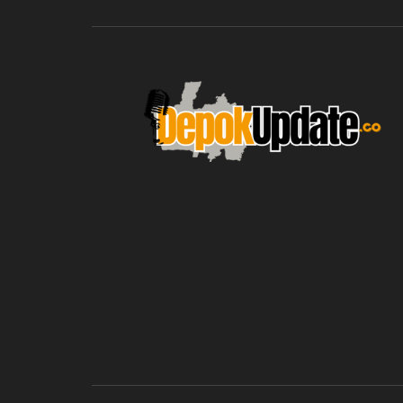
blic_html/depokupdate.co/wp-
on
991
Warning
: file_get_contents(http
ws/lib/theme-helper.php
line
content/themes/jnews/a
failed to open stream: n
could be found in