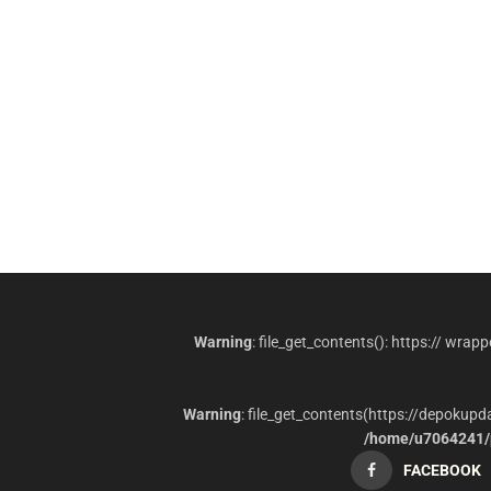
Warning
: file_get_contents(): https:// wrap
Warning
: file_get_contents(https://depokup
/home/u7064241/p
FACEBOOK