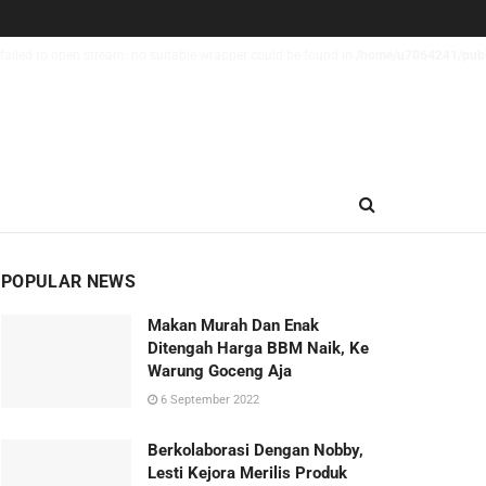
failed to open stream: no suitable wrapper could be found in
/home/u7064241/publi
POPULAR NEWS
Makan Murah Dan Enak
Ditengah Harga BBM Naik, Ke
Warung Goceng Aja
6 September 2022
Berkolaborasi Dengan Nobby,
Lesti Kejora Merilis Produk