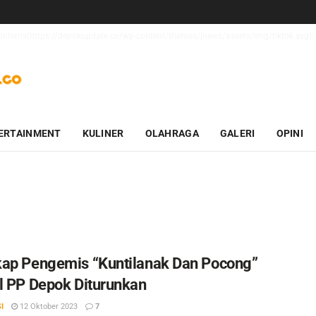
_contents(https://depokupdate.co/wp-content/themes/jnews/assets/img/tiktok.svg): 
ERTAINMENT
KULINER
OLAHRAGA
GALERI
OPINI
ap Pengemis “Kuntilanak Dan Pocong”
l PP Depok Diturunkan
I
12 Oktober 2023
7