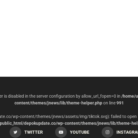
per is disabled in the server configuration by allow_url_fopen=0 in
/home/u
content/themes/jnews/lib/theme-helper.php
on line
991
date.co/wp-content/themes/jnews/assets/img/tiktok.svg): failed to open 
ublic_html/depokupdate.co/wp-content/themes/jnews/lib/theme-hel
TWITTER
YOUTUBE
INSTAGR