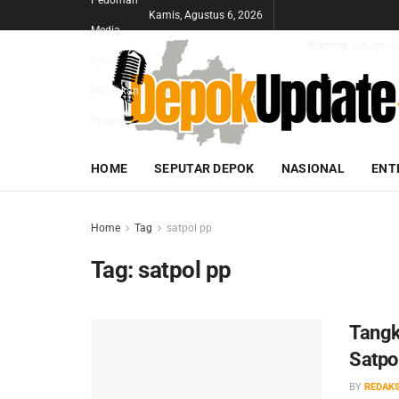
Pedoman
Kamis, Agustus 6, 2026
Media
Warning
: file_get
Cyber
Kebijakan
Privasi
HOME
SEPUTAR DEPOK
NASIONAL
ENT
Home
Tag
satpol pp
Tag:
satpol pp
Tangk
Satpo
BY
REDAKS