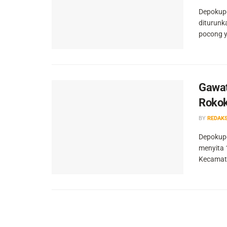
Depokupd
diturunk
pocong y
Gawat
Rokok
BY
REDAKS
Depokupd
menyita 
Kecamata