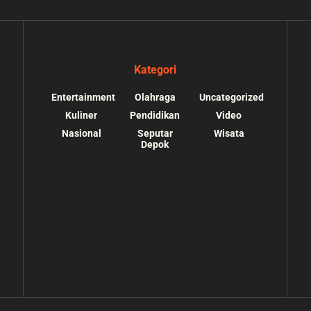
Kategori
Entertainment
Olahraga
Uncategorized
Kuliner
Pendidikan
Video
Nasional
Seputar
Wisata
Depok
s://depokupdate.co/wp-
/home/u7064241/public_html/depokupdate.co/
ssets/img/tiktok.svg):
content/themes/jnews/lib/theme-helper.php
o suitable wrapper