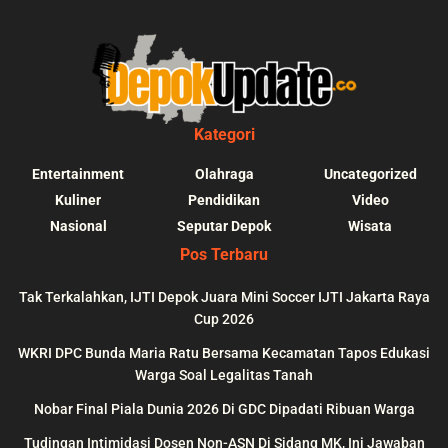
Kategori
Entertainment
Olahraga
Uncategorized
Kuliner
Pendidikan
Video
Nasional
Seputar Depok
Wisata
Pos Terbaru
Tak Terkalahkan, IJTI Depok Juara Mini Soccer IJTI Jakarta Raya
Cup 2026
blic_html/depokupdate.co/wp-
on
991
Warning
: file_get_contents(http
WKRI DPC Bunda Maria Ratu Bersama Kecamatan Tapos Edukasi
ws/lib/theme-helper.php
line
content/themes/jnews/a
Warga Soal Legalitas Tanah
failed to open stream: n
Nobar Final Piala Dunia 2026 Di GDC Dipadati Ribuan Warga
could be found in
Tudingan Intimidasi Dosen Non-ASN Di Sidang MK, Ini Jawaban