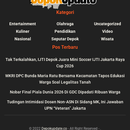
Kategori
Entertainment
Olahraga
Uncategorized
Kuliner
Pendidikan
Video
Nasional
Seputar Depok
Wisata
Pos Terbaru
Tak Terkalahkan, IJTI Depok Juara Mini Soccer IJTI Jakarta Raya
Cup 2026
blic_html/depokupdate.co/wp-
on
991
Warning
: file_get_contents(http
WKRI DPC Bunda Maria Ratu Bersama Kecamatan Tapos Edukasi
ws/lib/theme-helper.php
line
content/themes/jnews/a
Warga Soal Legalitas Tanah
failed to open stream: n
Nobar Final Piala Dunia 2026 Di GDC Dipadati Ribuan Warga
could be found in
Tudingan Intimidasi Dosen Non-ASN Di Sidang MK, Ini Jawaban
UPN “Veteran” Jakarta
© 2022
Depokupdate.co
- All Right Reserved -
.