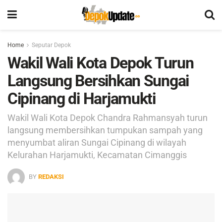
Home
Seputar Depok
Wakil Wali Kota Depok Turun
Langsung Bersihkan Sungai
Cipinang di Harjamukti
Wakil Wali Kota Depok Chandra Rahmansyah turun
langsung membersihkan tumpukan sampah yang
menyumbat aliran Sungai Cipinang di wilayah
Kelurahan Harjamukti, Kecamatan Cimanggis
BY
REDAKSI