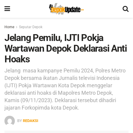
Home
Seputar Depok
Jelang Pemilu, IJTI Pokja
Wartawan Depok Deklarasi Anti
Hoaks
Jelang masa kampanye Pemilu 2024, Polres Metro
Depok bersama ikatan Jurnalis televisi Indonesia
(IJTI) Pokja Wartawan Kota Depok menggelar
deklarasi anti hoaks di Mapolres Metro Depok,
Kamis (09/11/2023). Deklarasi tersebut dihadiri
jajaran Forkopimda kota Depok.
BY
REDAKSI