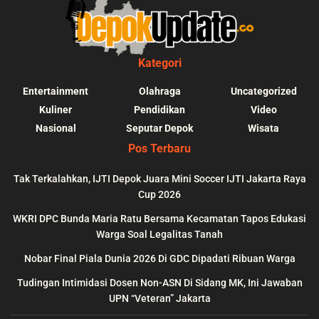
Kategori
Entertainment
Olahraga
Uncategorized
Kuliner
Pendidikan
Video
Nasional
Seputar Depok
Wisata
Pos Terbaru
Tak Terkalahkan, IJTI Depok Juara Mini Soccer IJTI Jakarta Raya
Cup 2026
blic_html/depokupdate.co/wp-
on
991
Warning
: file_get_contents(http
WKRI DPC Bunda Maria Ratu Bersama Kecamatan Tapos Edukasi
ws/lib/theme-helper.php
line
content/themes/jnews/a
Warga Soal Legalitas Tanah
failed to open stream: n
Nobar Final Piala Dunia 2026 Di GDC Dipadati Ribuan Warga
could be found in
Tudingan Intimidasi Dosen Non-ASN Di Sidang MK, Ini Jawaban
UPN “Veteran” Jakarta