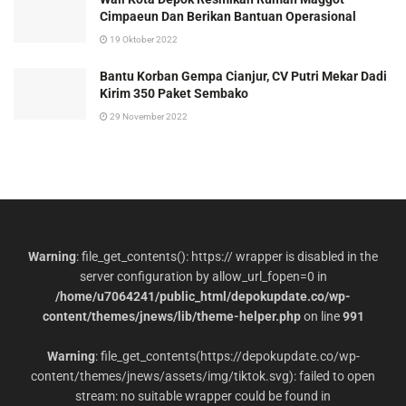
Cimpaeun Dan Berikan Bantuan Operasional
19 Oktober 2022
Bantu Korban Gempa Cianjur, CV Putri Mekar Dadi
Kirim 350 Paket Sembako
29 November 2022
Warning
: file_get_contents(): https:// wrapper is disabled in the
server configuration by allow_url_fopen=0 in
/home/u7064241/public_html/depokupdate.co/wp-
content/themes/jnews/lib/theme-helper.php
on line
991
Warning
: file_get_contents(https://depokupdate.co/wp-
content/themes/jnews/assets/img/tiktok.svg): failed to open
stream: no suitable wrapper could be found in