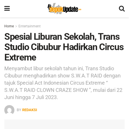
Home
Entertainment
Spesial Liburan Sekolah, Trans
Studio Cibubur Hadirkan Circus
Extreme
Menyambut libur sekolah tahun ini, Trans Studio
Cibubur menghadirkan show S.W.A.T RAID dengan
tajuk Special Act Indonesian Circus Extreme “
S.W.A.T RAID CLOWN CRAZE SHOW ”, mulai dari 22
Juni hingga 7 Juli 2023.
BY
REDAKSI